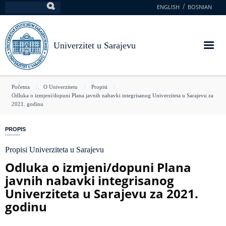
Skoči
ENGLISH
BOSNIAN
Pretraga
na
glavni
sadržaj
Univerzitet u Sarajevu
You
Početna
O Univerzitetu
Propisi
Odluka o izmjeni/dopuni Plana javnih nabavki integrisanog Univerziteta u Sarajevu za
are
2021. godinu
here
PROPIS
Propisi Univerziteta u Sarajevu
Odluka o izmjeni/dopuni Plana
javnih nabavki integrisanog
Univerziteta u Sarajevu za 2021.
godinu