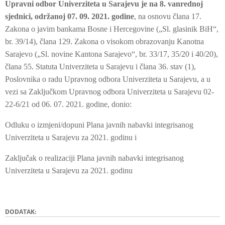
Upravni odbor Univerziteta u Sarajevu je na 8. vanrednoj
sjednici, održanoj 07. 09. 2021. godine
, na osnovu člana 17.
Zakona o javim bankama Bosne i Hercegovine („Sl. glasinik BiH“,
br. 39/14), člana 129. Zakona o visokom obrazovanju Kanotna
Sarajevo („Sl. novine Kantona Sarajevo“, br. 33/17, 35/20 i 40/20),
člana 55. Statuta Univerziteta u Sarajevu i člana 36. stav (1),
Poslovnika o radu Upravnog odbora Univerziteta u Sarajevu, a u
vezi sa Zaključkom Upravnog odbora Univerziteta u Sarajevu 02-
22-6/21 od 06. 07. 2021. godine, donio:
Odluku o izmjeni/dopuni Plana javnih nabavki integrisanog
Univerziteta u Sarajevu za 2021. godinu i
Zaključak o realizaciji Plana javnih nabavki integrisanog
Univerziteta u Sarajevu za 2021. godinu
DODATAK