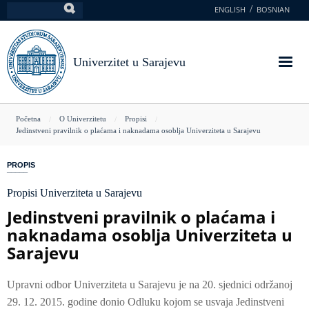
Skoči
ENGLISH
BOSNIAN
Pretraga
na
glavni
sadržaj
Univerzitet u Sarajevu
You
Početna
O Univerzitetu
Propisi
Jedinstveni pravilnik o plaćama i naknadama osoblja Univerziteta u Sarajevu
are
here
PROPIS
Propisi Univerziteta u Sarajevu
Jedinstveni pravilnik o plaćama i
naknadama osoblja Univerziteta u
Sarajevu
Upravni odbor Univerziteta u Sarajevu je na 20. sjednici održanoj
29. 12. 2015. godine donio Odluku kojom se usvaja Jedinstveni