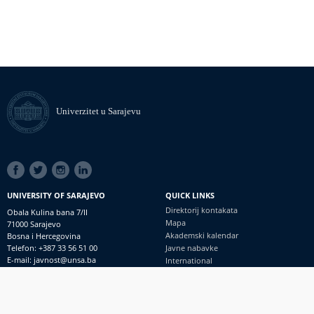
Univerzitet u Sarajevu
SOCIAL
LINKS
UNIVERSITY OF SARAJEVO
QUICK LINKS
Direktorij kontakata
Obala Kulina bana 7/II
Mapa
71000 Sarajevo
Akademski kalendar
Bosna i Hercegovina
Telefon: +387 33 56 51 00
Javne nabavke
E-mail: javnost@unsa.ba
International
© Univerzitet u Sarajevu
Footer
Kontakt