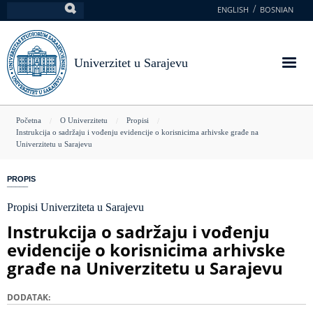
Skoči
ENGLISH
BOSNIAN
Pretraga
na
glavni
sadržaj
Univerzitet u Sarajevu
You
Početna
O Univerzitetu
Propisi
Instrukcija o sadržaju i vođenju evidencije o korisnicima arhivske građe na
are
Univerzitetu u Sarajevu
here
PROPIS
Propisi Univerziteta u Sarajevu
Instrukcija o sadržaju i vođenju
evidencije o korisnicima arhivske
građe na Univerzitetu u Sarajevu
DODATAK