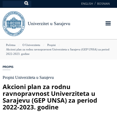
Skoči
ENGLISH
BOSNIAN
Pretraga
na
glavni
sadržaj
Univerzitet u Sarajevu
You
Početna
O Univerzitetu
Propisi
Akcioni plan za rodnu ravnopravnost Univerziteta u Sarajevu (GEP UNSA) za period
are
2022-2023. godine
here
PROPIS
Propisi Univerziteta u Sarajevu
Akcioni plan za rodnu
ravnopravnost Univerziteta u
Sarajevu (GEP UNSA) za period
2022-2023. godine