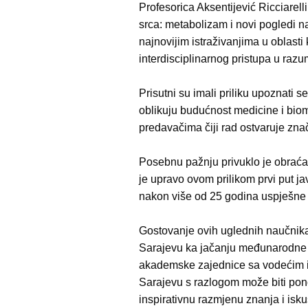
Profesorica Aksentijević Ricciarell
srca: metabolizam i novi pogledi na
najnovijim istraživanjima u oblasti
interdisciplinarnog pristupa u razum
Prisutni su imali priliku upoznati
oblikuju budućnost medicine i biome
predavačima čiji rad ostvaruje zna
Posebnu pažnju privuklo je obraćanj
je upravo ovom prilikom prvi put ja
nakon više od 25 godina uspješne
Gostovanje ovih uglednih naučnika 
Sarajevu ka jačanju međunarodne 
akademske zajednice sa vodećim ist
Sarajevu s razlogom može biti pon
inspirativnu razmjenu znanja i isku