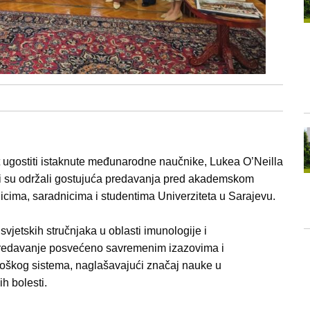
t ugostiti istaknute međunarodne naučnike, Lukea O’Neilla
koji su održali gostujuća predavanja pred akademskom
icima, saradnicima i studentima Univerziteta u Sarajevu.
svjetskih stručnjaka u oblasti imunologije i
predavanje posvećeno savremenim izazovima i
loškog sistema, naglašavajući značaj nauke u
h bolesti.