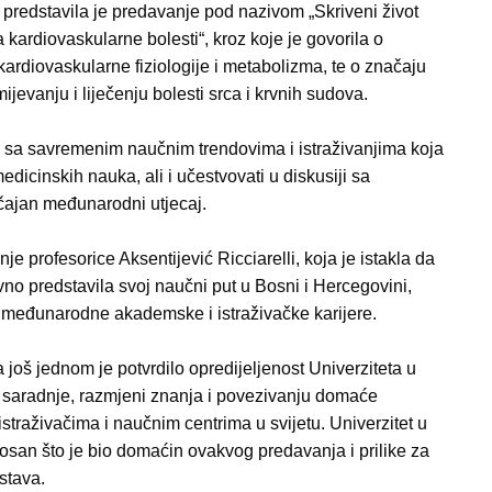
i predstavila je predavanje pod nazivom „Skriveni život
 kardiovaskularne bolesti“, kroz koje je govorila o
 kardiovaskularne fiziologije i metabolizma, te o značaju
ijevanju i liječenju bolesti srca i krvnih sudova.
 se sa savremenim naučnim trendovima i istraživanjima koja
dicinskih nauka, ali i učestvovati u diskusiji sa
čajan međunarodni utjecaj.
e profesorice Aksentijević Ricciarelli, koja je istakla da
vno predstavila svoj naučni put u Bosni i Hercegovini,
 međunarodne akademske i istraživačke karijere.
još jednom je potvrdilo opredijeljenost Univerziteta u
saradnje, razmjeni znanja i povezivanju domaće
raživačima i naučnim centrima u svijetu. Univerzitet u
osan što je bio domaćin ovakvog predavanja i prilike za
stava.