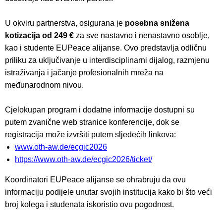
U okviru partnerstva, osigurana je
posebna snižena
kotizacija od 249 €
za sve nastavno i nenastavno osoblje,
kao i studente EUPeace alijanse. Ovo predstavlja odličnu
priliku za uključivanje u interdisciplinarni dijalog, razmjenu
istraživanja i jačanje profesionalnih mreža na
međunarodnom nivou.
Cjelokupan program i dodatne informacije dostupni su
putem zvanične web stranice konferencije, dok se
registracija može izvršiti putem sljedećih linkova:
www.oth-aw.de/ecgic2026
https://www.oth-aw.de/ecgic2026/ticket/
Koordinatori EUPeace alijanse se ohrabruju da ovu
informaciju podijele unutar svojih institucija kako bi što veći
broj kolega i studenata iskoristio ovu pogodnost.