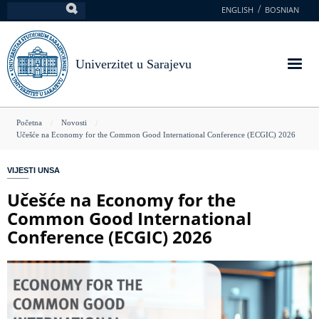
Skoči
ENGLISH
BOSNIAN
Pretraga
na
glavni
sadržaj
Univerzitet u Sarajevu
You
Početna
Novosti
Učešće na Economy for the Common Good International Conference (ECGIC) 2026
are
here
VIJESTI UNSA
Učešće na Economy for the
Common Good International
Conference (ECGIC) 2026