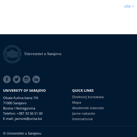
više >
Univerzitet u Sarajevu
SOCIAL
LINKS
UNIVERSITY OF SARAJEVO
QUICK LINKS
Direktorij kontakata
Obala Kulina bana 7/II
Mapa
71000 Sarajevo
Akademski kalendar
Bosna i Hercegovina
Telefon: +387 33 56 51 00
Javne nabavke
E-mail: javnost@unsa.ba
International
© Univerzitet u Sarajevu
Footer