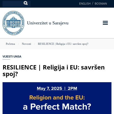
Skoči
ENGLISH
BOSNIAN
Pretraga
na
glavni
sadržaj
Univerzitet u Sarajevu
You
Početna
Novosti
RESILIENCE | Religija i EU: savršen spoj?
are
VIJESTI UNSA
here
RESILIENCE | Religija i EU: savršen
spoj?