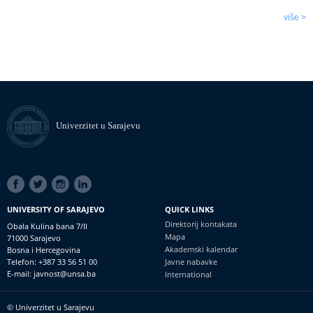
više >
Univerzitet u Sarajevu
SOCIAL
LINKS
UNIVERSITY OF SARAJEVO
QUICK LINKS
Direktorij kontakata
Obala Kulina bana 7/II
Mapa
71000 Sarajevo
Akademski kalendar
Bosna i Hercegovina
Telefon: +387 33 56 51 00
Javne nabavke
E-mail: javnost@unsa.ba
International
© Univerzitet u Sarajevu
Footer