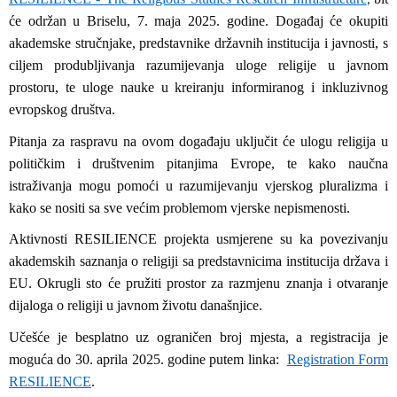
,
će održan u Briselu, 7. maja 2025. godine. Događaj će okupiti
akademske stručnjake, predstavnike državnih institucija i javnosti, s
ciljem produbljivanja razumijevanja uloge religije u javnom
prostoru, te uloge nauke u kreiranju informiranog i inkluzivnog
evropskog društva.
Pitanja za raspravu na ovom događaju uključit će ulogu religija u
političkim i društvenim pitanjima Evrope, te kako naučna
istraživanja mogu pomoći u razumijevanju vjerskog pluralizma i
kako se nositi sa sve većim problemom vjerske nepismenosti.
Aktivnosti RESILIENCE projekta usmjerene su ka povezivanju
akademskih saznanja o religiji sa predstavnicima institucija država i
EU. Okrugli sto će pružiti prostor za razmjenu znanja i otvaranje
dijaloga o religiji u javnom životu današnjice.
Učešće je besplatno uz ograničen broj mjesta, a registracija je
moguća do 30. aprila 2025. godine putem linka:
Registration Form
RESILIENCE
.