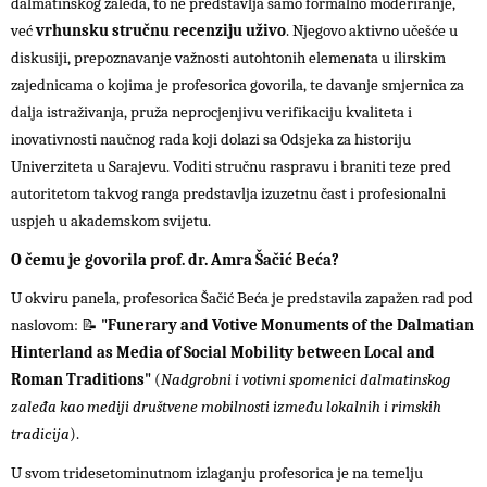
dalmatinskog zaleđa, to ne predstavlja samo formalno moderiranje,
već
vrhunsku stručnu recenziju uživo
. Njegovo aktivno učešće u
diskusiji, prepoznavanje važnosti autohtonih elemenata u ilirskim
zajednicama o kojima je profesorica govorila, te davanje smjernica za
dalja istraživanja, pruža neprocjenjivu verifikaciju kvaliteta i
inovativnosti naučnog rada koji dolazi sa Odsjeka za historiju
Univerziteta u Sarajevu. Voditi stručnu raspravu i braniti teze pred
autoritetom takvog ranga predstavlja izuzetnu čast i profesionalni
uspjeh u akademskom svijetu.
O čemu je govorila prof. dr. Amra Šačić Beća?
U okviru panela, profesorica Šačić Beća je predstavila zapažen rad pod
naslovom:
📝
"Funerary and Votive Monuments of the Dalmatian
Hinterland as Media of Social Mobility between Local and
Roman Traditions"
(
Nadgrobni i votivni spomenici dalmatinskog
zaleđa kao mediji društvene mobilnosti između lokalnih i rimskih
tradicija
).
U svom tridesetominutnom izlaganju profesorica je na temelju