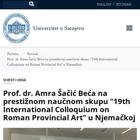
Skoči
ENGLISH
BOSNIAN
Pretraga
na
glavni
sadržaj
Univerzitet u Sarajevu
You
Početna
Novosti
Prof. dr. Amra Šačić Beća na prestižnom naučnom skupu "19th International
are
Colloquium on Roman Provincial Art" u Njemačkoj
here
VIJESTI UNSA
Prof. dr. Amra Šačić Beća na
prestižnom naučnom skupu "19th
International Colloquium on
Roman Provincial Art" u Njemačkoj