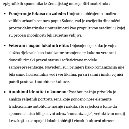
epigrafskih spomenika iz Zemaljskog muzeja BiH analizirala :
Pomjeranje fokusa na zaleđe:
Umjesto uobičajenih analiza
velikih urbanih centara poput Salone, rad je osvijetlio dinamični
prostor dalmatinske unutrašnjosti kao propulzivnu sredinu u kojoj
su procesi mobilnosti bili izuzetno vidljivi.
Veterani i uspon lokalnih elita:
Objašnjeno je kako je vojna
služba djelovala kao katalizator promjena te kako su veterani
donosili rimski pravni status i sofisticirane modele
samoreprezentacije. Navedeni su i primjeri kako romanizacija nije
bila samo horizontalna već i vertikalna, pa su i sami rimski vojnici
počeli poštovati autohtone kultove.
Autohtoni identitet u kamenu:
Posebnu pažnju privukla je
analiza reljefnih portreta žena koje ponosno nose elemente
tradicionalne autohtone nošnje i nakita, što svjedoči o tome da
spomenici nisu bili pasivni odraz "romanizacije", već aktivan medij
kroz koji su se spajali lokalni običaji i rimski kulturni obrasci.