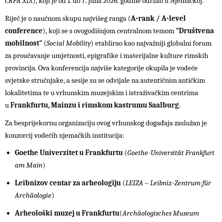
CRPA XIX
), koji je od 1. do 7. juna 2026. godine održan u Njemačkoj.
Riječ je o naučnom skupu najvišeg ranga (
A-rank / A-level
conference
), koji se s ovogodišnjom centralnom temom
"Društvena
mobilnost"
(
Social Mobility
) etablirao kao najvažniji globalni forum
za proučavanje umjetnosti, epigrafike i materijalne kulture rimskih
provincija. Ova konferencija najviše kategorije okupila je vodeće
svjetske stručnjake, a sesije su se odvijale na autentičnim antičkim
lokalitetima te u vrhunskim muzejskim i istraživačkim centrima
u
Frankfurtu, Mainzu i rimskom kastrumu Saalburg
.
Za besprijekornu organizaciju ovog vrhunskog događaja zaslužan je
konzorcij vodećih njemačkih institucija:
Goethe Univerzitet u Frankfurtu
(
Goethe-Universität Frankfurt
am Main
)
Leibnizov centar za arheologiju
(
LEIZA – Leibniz-Zentrum für
Archäologie
)
Arheološki muzej u Frankfurtu
(
Archäologisches Museum