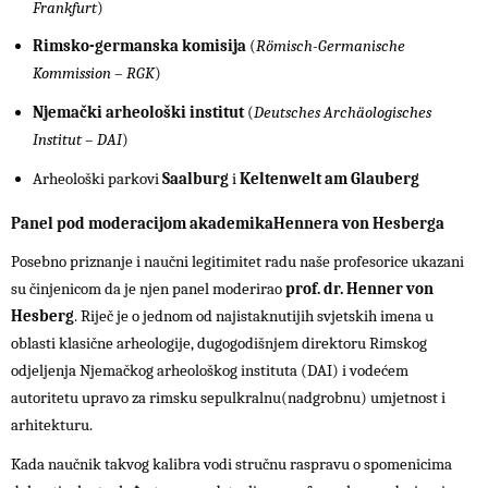
Frankfurt
)
Rimsko-germanska komisija
(
Römisch-Germanische
Kommission – RGK
)
Njemački arheološki institut
(
Deutsches Archäologisches
Institut – DAI
)
Arheološki parkovi
Saalburg
i
Keltenwelt am Glauberg
Panel pod moderacijom akademikaHennera von Hesberga
Posebno priznanje i naučni legitimitet radu naše profesorice ukazani
su činjenicom da je njen panel moderirao
prof. dr. Henner von
Hesberg
. Riječ je o jednom od najistaknutijih svjetskih imena u
oblasti klasične arheologije, dugogodišnjem direktoru Rimskog
odjeljenja Njemačkog arheološkog instituta (DAI) i vodećem
autoritetu upravo za rimsku sepulkralnu(nadgrobnu) umjetnost i
arhitekturu.
Kada naučnik takvog kalibra vodi stručnu raspravu o spomenicima