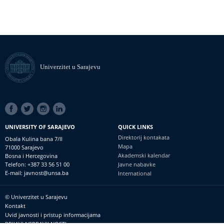
Univerzitet u Sarajevu
SOCIAL
LINKS
UNIVERSITY OF SARAJEVO
QUICK LINKS
Direktorij kontakata
Obala Kulina bana 7/II
Mapa
71000 Sarajevo
Akademski kalendar
Bosna i Hercegovina
Telefon: +387 33 56 51 00
Javne nabavke
E-mail: javnost@unsa.ba
International
© Univerzitet u Sarajevu
Footer
Kontakt
meni
Uvid javnosti i pristup informacijama
PRIJAVI NEPRAVILNOSTI