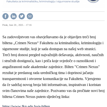
Petak, Juni 20., 2025. - 17:16
Sa zadovoljstvom vas obavještavamo da je objavljen treći broj
biltena „Crimen Nexus“ Fakulteta za kriminalistiku, kriminologiju i
sigurnosne studije, koji je sada dostupan na našoj web stranici.
Treći broj donosi pregled najvažnijih dešavanja, aktivnosti, naučnih
i stručnih dostignuća, kao i priča koje svjedoče o raznolikosti i
angažiranosti naše akademske zajednice. Bilten "Crimen Nexus"
rezultat je predanog rada uredničkog tima i doprinosi jačanju
transparentnosti i otvorene komunikacije na Fakultetu. Vjerujemo
da će sadržaj novog broja biti informativan, inspirativan i koristan
svim članovima naše zajednice. Pozivamo vas da pročitate novi broj
biltena Crimen Nexus putem sljedećeg linka:
https://www.fkn.edu.ba/e-bilten