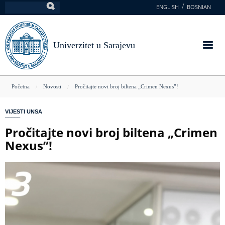
Skoči
ENGLISH
BOSNIAN
Pretraga
na
glavni
sadržaj
Univerzitet u Sarajevu
You
Početna
Novosti
Pročitajte novi broj biltena „Crimen Nexus”!
are
VIJESTI UNSA
here
Pročitajte novi broj biltena „Crimen
Nexus”!