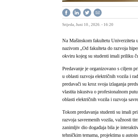
Srijeda, Juni 10., 2026. - 16:20
Na Mašinskom fakultetu Univerziteta u
nazivom „Od fakulteta do razvoja hiper
okviru kojeg su studenti imali priliku 
Predavanje je organizovano s ciljem pr
u oblasti razvoja električnih vozila i 
predavači su kroz svoja izlaganja predst
vlastita iskustva o profesionalnom put
oblasti električnih vozila i razvoja sa
Tokom predavanja studenti su imali pr
razvoja savremenih vozila, važnosti ti
zanimljiv dio događaja bila je interakt
tehničkim temama, projektima u autoind