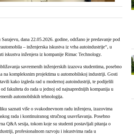
 Sarajevu, dana 22.05.2026. godine, održano je predavanje pod
automobila – inženjerska iskustva iz vrha autoindustrije“, u
čuti iskustva inženjera iz kompanije Rimac Technology.
ibližavanja savremenih inženjerskih izazova studentima, posebno
rada na kompleksnim projektima u automobilskoj industriji. Gosti
avili kako izgleda rad u modernoj autoindustriji, te podijelili
u od fakulteta do rada u jednoj od najnaprednijih kompanija u
vremenih automobilskih tehnologija.
iliku saznati više o svakodnevnom radu inženjera, izazovima
mskog rada i kontinuiranog stručnog usavršavanja. Posebno
ivna Q&A sesija, tokom koje su studenti postavljali pitanja o
ustriji, profesionalnom razvoju i iskustvima rada u