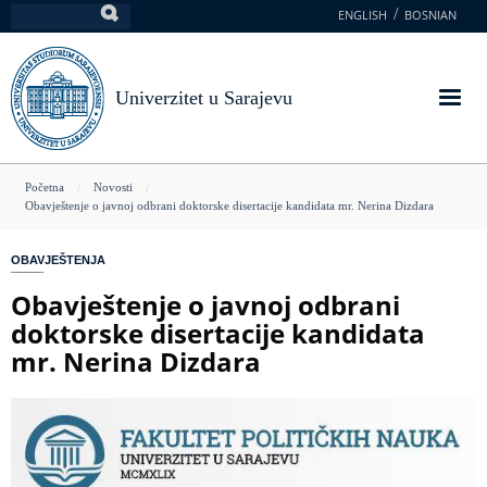
Skoči
ENGLISH
BOSNIAN
Pretraga
na
glavni
sadržaj
Univerzitet u Sarajevu
You
Početna
Novosti
Obavještenje o javnoj odbrani doktorske disertacije kandidata mr. Nerina Dizdara
are
here
OBAVJEŠTENJA
Obavještenje o javnoj odbrani
doktorske disertacije kandidata
mr. Nerina Dizdara