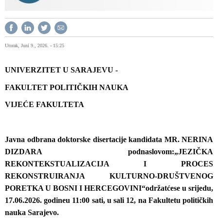
Utorak, Juni 9., 2026. - 15:25
UNIVERZITET U SARAJEVU -
FAKULTET POLITIČKIH NAUKA
VIJEĆE FAKULTETA
Javna odbrana
doktorske disertacije kandidata MR. NERINA
DIZDARA
pod
naslovom:
„
JEZIČKA
REKONTEKSTUALIZACIJA I PROCES
REKONSTRUIRANJA KULTURNO-DRUŠTVENOG
PORETKA U BOSNI I HERCEGOVINI
“
održat
će
se
u srijedu,
17.06.2026.
godine
u
11:00
sati, u sali 12, na Fakultetu političkih
nauka Sarajevo.