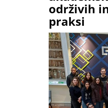
održivih i
praksi