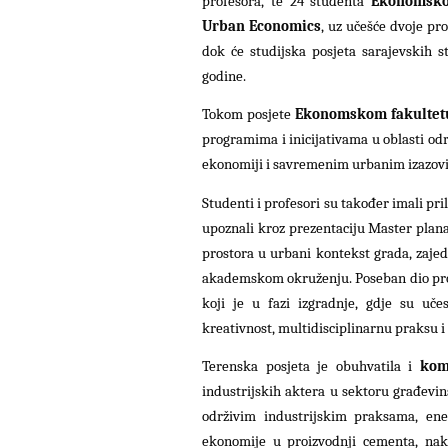
profesora, te 24 studenta
Ekonomskog
Urban Economics
, uz učešće dvoje pr
dok će studijska posjeta sarajevskih 
godine.
Tokom posjete
Ekonomskom fakultetu
programima i inicijativama u oblasti održ
ekonomiji i savremenim urbanim izazovim
Studenti i profesori su također imali pri
upoznali kroz prezentaciju Master plana
prostora u urbani kontekst grada, zaje
akademskom okruženju. Poseban dio pro
koji je u fazi izgradnje, gdje su uče
kreativnost, multidisciplinarnu praksu i
Terenska posjeta je obuhvatila i
kom
industrijskih aktera u sektoru građevins
održivim industrijskim praksama, ener
ekonomije u proizvodnji cementa, nak