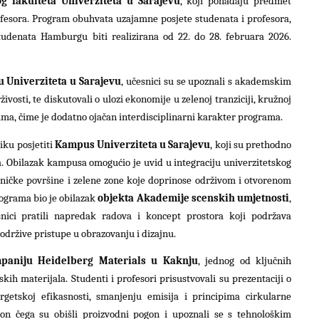
 fakulteta Univerziteta u Sarajevu
, koji pohađaju predmet
ofesora. Program obuhvata uzajamne posjete studenata i profesora,
studenata Hamburgu biti realizirana od 22. do 28. februara 2026.
 Univerziteta u Sarajevu
, učesnici su se upoznali s akademskim
ivosti, te diskutovali o ulozi ekonomije u zelenoj tranziciji, kružnoj
a, čime je dodatno ojačan interdisciplinarni karakter programa.
liku posjetiti
Kampus Univerziteta u Sarajevu
, koji su prethodno
. Obilazak kampusa omogućio je uvid u integraciju univerzitetskog
dničke površine i zelene zone koje doprinose održivom i otvorenom
grama bio je obilazak
objekta Akademije scenskih umjetnosti
,
snici pratili napredak radova i koncept prostora koji podržava
 održive pristupe u obrazovanju i dizajnu.
paniju Heidelberg Materials u Kaknju
, jednog od ključnih
kih materijala. Studenti i profesori prisustvovali su prezentaciji o
getskoj efikasnosti, smanjenju emisija i principima cirkularne
on čega su obišli proizvodni pogon i upoznali se s tehnološkim