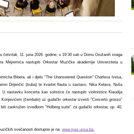
u četvrtak, 11. juna 2026. godine, u 19:30 sati u Domu Oružanih snaga
a Mejremića nastupiti Orkestar Muzičke akademije Univerziteta u
inricha Bibera, ali i djelo
"The Unanswered Question" Charlesa Ivesa,
amin Drijenčić (truba) te kvartet flauta u sastavu: Nika Kelava, Nuša
 U nastavku koncerta kao solistice će nastupiti violinistice Klaudija
 Konjevićem (čembalo) uz gudački orkestar izvesti "Concerto grosso"
e biti zaokružen izvedbom "Holberg suite" za gudački orkestar, op. 40,
muzičkih svečanosti dostupno je na:
www.mas.unsa.ba.