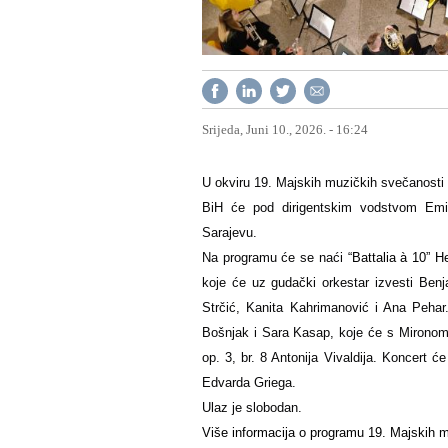
Srijeda, Juni 10., 2026. - 16:24
U okviru 19. Majskih muzičkih svečanosti 
BiH će pod dirigentskim vodstvom Emir
Sarajevu.
Na programu će se naći
“Battalia à 10” He
koje će uz gudački orkestar izvesti Benj
Strčić, Kanita Kahrimanović i Ana Pehar.
Bošnjak i Sara Kasap, koje će s Mironom
op. 3, br. 8 Antonija Vivaldija. Koncert ć
Edvarda Griega.
Ulaz je slobodan.
Više informacija o programu 19. Majskih 