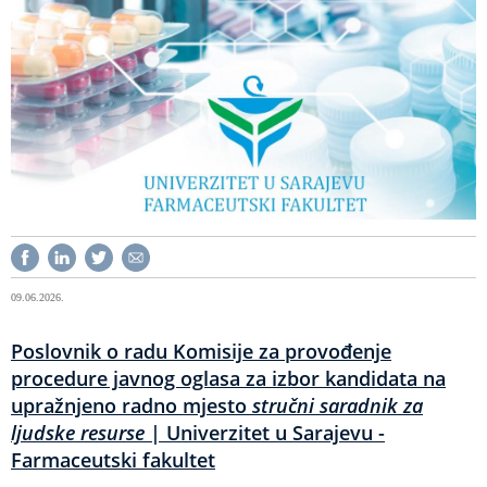
09.06.2026.
Poslovnik o radu Komisije za provođenje
procedure javnog oglasa za izbor kandidata na
upražnjeno radno mjesto
stručni saradnik za
ljudske resurse
| Univerzitet u Sarajevu -
Farmaceutski fakultet