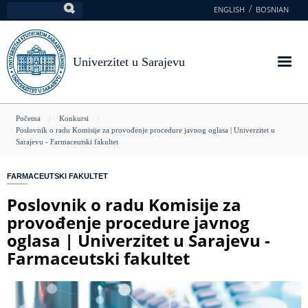
Skoči
ENGLISH
BOSNIAN
Pretraga
na
glavni
sadržaj
Univerzitet u Sarajevu
You
Početna
Konkursi
Poslovnik o radu Komisije za provođenje procedure javnog oglasa | Univerzitet u
are
Sarajevu - Farmaceutski fakultet
here
FARMACEUTSKI FAKULTET
Poslovnik o radu Komisije za
provođenje procedure javnog
oglasa | Univerzitet u Sarajevu -
Farmaceutski fakultet