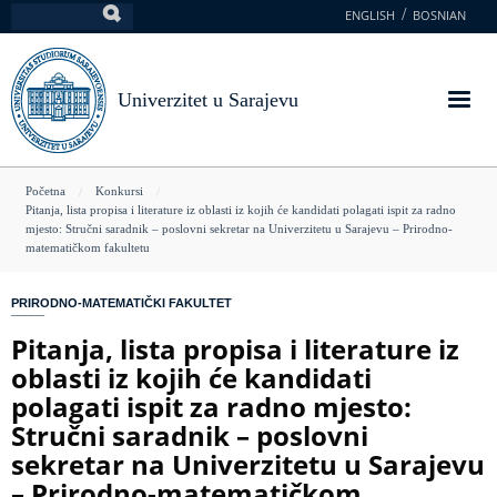
Skoči
ENGLISH
BOSNIAN
Pretraga
na
glavni
sadržaj
Univerzitet u Sarajevu
You
Početna
Konkursi
Pitanja, lista propisa i literature iz oblasti iz kojih će kandidati polagati ispit za radno
are
mjesto: Stručni saradnik – poslovni sekretar na Univerzitetu u Sarajevu – Prirodno-
matematičkom fakultetu
here
PRIRODNO-MATEMATIČKI FAKULTET
Pitanja, lista propisa i literature iz
oblasti iz kojih će kandidati
polagati ispit za radno mjesto:
Stručni saradnik – poslovni
sekretar na Univerzitetu u Sarajevu
– Prirodno-matematičkom