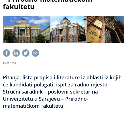
fakultetu
15.05.2026.
Pitanja, lista propisa i literature iz oblasti iz kojih
će kandidati polagati ispit za radno mjesto:
Stručni saradnik – poslovni sekretar na
Univerzitetu u Sarajevu – Prirodno-
matematičkom fakultetu