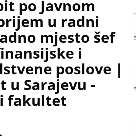
pit po Javnom
prijem u radni
radno mjesto šef
finansijske i
stvene poslove |
t u Sarajevu -
 fakultet