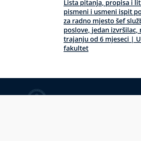
Lista pitanja, propisa i li
pismeni i usmeni ispit p
za radno mjesto šef služ
poslove, jedan izvršilac
trajanju od 6 mjeseci | U
fakultet
Univerzitet u Sarajevu
© Univerzitet u Sarajevu
Kontakt
Uvid javnosti i pristup infor