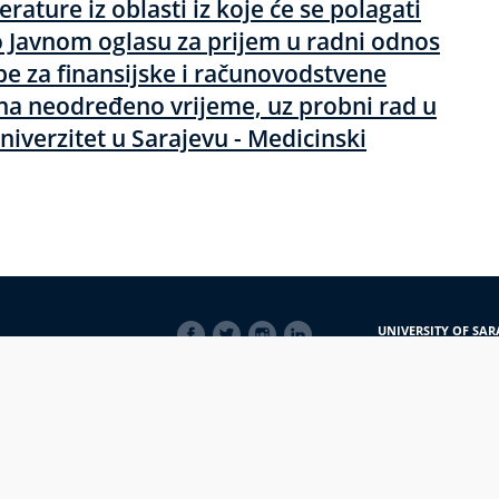
terature iz oblasti iz koje će se polagati
o Javnom oglasu za prijem u radni odnos
be za finansijske i računovodstvene
, na neodređeno vrijeme, uz probni rad u
niverzitet u Sarajevu - Medicinski
SOCIAL
UNIVERSITY OF SAR
LINKS
Obala Kulina bana 7/
71000 Sarajevo
Bosna i Hercegovina
Telefon: +387 33 56 5
E-mail: javnost@uns
macijama
PRIJAVI NEPRAVILNOSTI
RSS
prijavikorupciju@unsa.ba