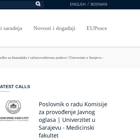
ENGLISH
BOSNIAN
retraga
Umjetnost, kultura i sport
Plan javnih nabavki
E-Prijava za ispite
oja UNSA
SAVRŠAVANJA
Izdavačka djelatnost
Osnovni elementi ugovora
Pristup informacijama
 i saradnja
Novosti i događaji
EUPeace
NSA
Publikacije
Javne nabavke organizacionih jedinica
 ravnopravnost UNSA
ismenost
Časopis Pregled
TRAIN
 ravnopravnost UNSA
ivotnog učenja
službe za finansijske i računovodstvene poslove | Univerzitet u Sarajevu -
a na UNSA
ernice
ATEST CALLS
ditacija
Poslovnik o radu Komisije
za provođenje Javnog
oglasa | Univerzitet u
Sarajevu - Medicinski
fakultet