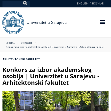
Skoči
ENGLISH
BOSNIAN
Pretraga
na
glavni
sadržaj
Univerzitet u Sarajevu
You
Početna
Konkursi
Konkurs za izbor akademskog osoblja | Univerzitet u Sarajevu - Arhitektonski fakultet
are
here
ARHITEKTONSKI FAKULTET
Konkurs za izbor akademskog
osoblja | Univerzitet u Sarajevu -
Arhitektonski fakultet