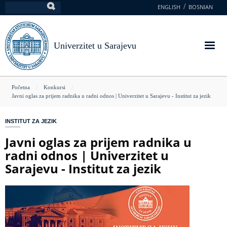
Skoči
ENGLISH
BOSNIAN
Pretraga
na
glavni
sadržaj
Univerzitet u Sarajevu
You
Početna
Konkursi
Javni oglas za prijem radnika u radni odnos | Univerzitet u Sarajevu - Institut za jezik
are
here
INSTITUT ZA JEZIK
Javni oglas za prijem radnika u
radni odnos | Univerzitet u
Sarajevu - Institut za jezik