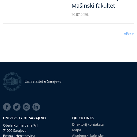
Mašinski fakultet
20.07.2026.
više >
Univerzitet u Sarajevu
SOCIAL
LINKS
UNIVERSITY OF SARAJEVO
QUICK LINKS
Direktorij kontakata
Obala Kulina bana 7/II
Mapa
71000 Sarajevo
Akademski kalendar
Bosna i Hercegovina