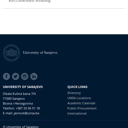
Reccomended Reading
University of Sarajevo
SOCIAL
LINKS
UNIVERSITY OF SARAJEVO
QUICK LINKS
Directory
Obala Kulina bana 7/II
UNSA Locations
71000 Sarajevo
Academic Calendar
Bosna i Hercegovina
Telefon: +387 33 56 51 18
Public Procurement
E-mail: javnost@unsa.ba
International
© University of Sarajevo