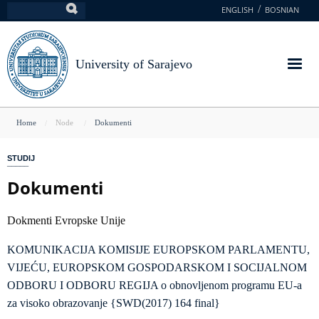
Skip
ENGLISH
BOSNIAN
Search
to
main
content
University of Sarajevo
You
Home
Node
Dokumenti
are
STUDIJ
here
Dokumenti
Dokmenti Evropske Unije
KOMUNIKACIJA KOMISIJE EUROPSKOM PARLAMENTU,
VIJEĆU, EUROPSKOM GOSPODARSKOM I SOCIJALNOM
ODBORU I ODBORU REGIJA o obnovljenom programu EU-a
za visoko obrazovanje {SWD(2017) 164 final}