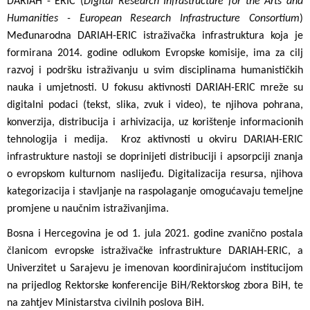
DARIAH - ERIC (
Digital Research Infrastructure for the Arts and
Humanities - European Research Infrastructure Consortium
)
Međunarodna DARIAH-ERIC istraživačka infrastruktura koja je
formirana 2014. godine odlukom Evropske komisije, ima za cilj
razvoj i podršku istraživanju u svim disciplinama humanističkih
nauka i umjetnosti. U fokusu aktivnosti DARIAH-ERIC mreže su
digitalni podaci (tekst, slika, zvuk i video), te njihova pohrana,
konverzija, distribucija i arhivizacija, uz korištenje informacionih
tehnologija i medija. Kroz aktivnosti u okviru DARIAH-ERIC
infrastrukture nastoji se doprinijeti distribuciji i apsorpciji znanja
o evropskom kulturnom naslijeđu. Digitalizacija resursa, njihova
kategorizacija i stavljanje na raspolaganje omogućavaju temeljne
promjene u naučnim istraživanjima.
Bosna i Hercegovina je od 1. jula 2021. godine zvanično postala
članicom evropske istraživačke infrastrukture DARIAH-ERIC, a
Univerzitet u Sarajevu je imenovan koordinirajućom institucijom
na prijedlog Rektorske konferencije BiH/Rektorskog zbora BiH, te
na zahtjev Ministarstva civilnih poslova BiH.