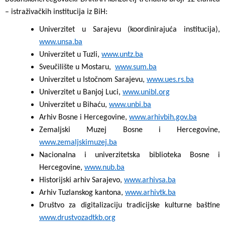
– istraživačkih institucija iz BiH:
Univerzitet u Sarajevu (koordinirajuća institucija),
www.unsa.ba
Univerzitet u Tuzli,
www.untz.ba
Sveučilište u Mostaru,
www.sum.ba
Univerzitet u Istočnom Sarajevu,
www.ues.rs.ba
Univerzitet u Banjoj Luci,
www.unibl.org
Univerzitet u Bihaću,
www.unbi.ba
Arhiv Bosne i Hercegovine,
www.arhivbih.gov.ba
Zemaljski Muzej Bosne i Hercegovine,
www.zemaljskimuzej.ba
Nacionalna i univerzitetska biblioteka Bosne i
Hercegovine,
www.nub.ba
Historijski arhiv Sarajevo,
www.arhivsa.ba
Arhiv Tuzlanskog kantona,
www.arhivtk.ba
Društvo za digitalizaciju tradicijske kulturne baštine
www.drustvozadtkb.org