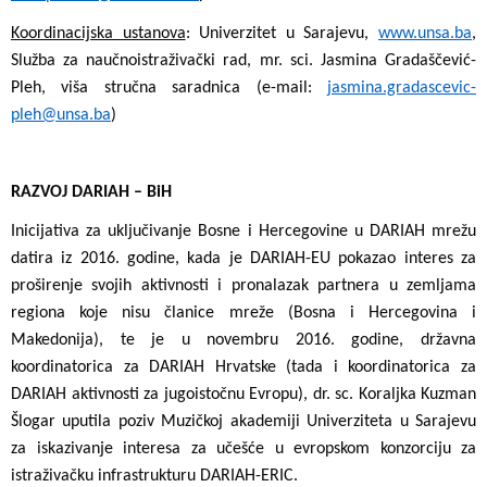
Koordinacijska ustanova
: Univerzitet u Sarajevu,
www.unsa.ba
,
Služba za naučnoistraživački rad, mr. sci. Jasmina Gradaščević-
Pleh, viša stručna saradnica (e-mail:
jasmina.gradascevic-
pleh@unsa.ba
)
RAZVOJ DARIAH – BiH
Inicijativa za uključivanje Bosne i Hercegovine u DARIAH mrežu
datira iz 2016. godine, kada je DARIAH-EU pokazao interes za
proširenje svojih aktivnosti i pronalazak partnera u zemljama
regiona koje nisu članice mreže (Bosna i Hercegovina i
Makedonija), te je u novembru 2016.
godine, državna
koordinatorica za DARIAH Hrvatske (tada i koordinatorica za
DARIAH aktivnosti za jugoistočnu Evropu), dr. sc. Koraljka Kuzman
Šlogar uputila poziv Muzičkoj akademiji Univerziteta u Sarajevu
za iskazivanje interesa za učešće u evropskom konzorciju za
istraživačku infrastrukturu DARIAH-ERIC.