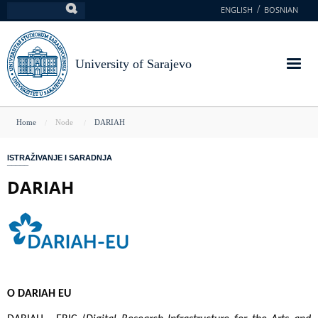
Skip
ENGLISH
BOSNIAN
Search
to
main
content
University of Sarajevo
You
Home
Node
DARIAH
are
ISTRAŽIVANJE I SARADNJA
here
DARIAH
O DARIAH EU