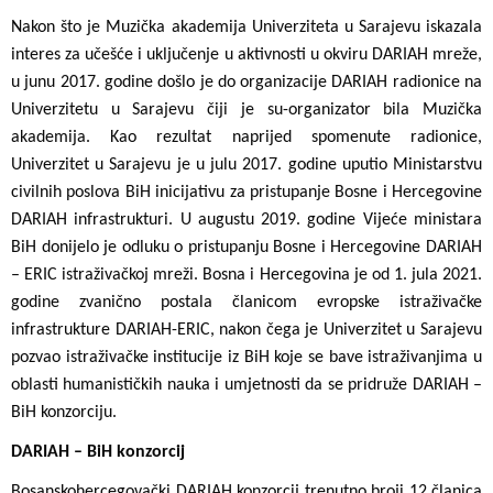
Nakon što je Muzička akademija Univerziteta u Sarajevu iskazala
interes za učešće i uključenje u aktivnosti u okviru DARIAH mreže,
u junu 2017. godine došlo je do organizacije DARIAH radionice na
Univerzitetu u Sarajevu čiji je su-organizator bila Muzička
akademija. Kao rezultat naprijed spomenute radionice,
Univerzitet u Sarajevu je u julu 2017. godine uputio Ministarstvu
civilnih poslova BiH inicijativu za pristupanje Bosne i Hercegovine
DARIAH infrastrukturi. U augustu 2019. godine Vijeće ministara
BiH donijelo je odluku o pristupanju Bosne i Hercegovine DARIAH
– ERIC istraživačkoj mreži. Bosna i Hercegovina je od 1. jula 2021.
godine zvanično postala članicom evropske istraživačke
infrastrukture DARIAH-ERIC, nakon čega je Univerzitet u Sarajevu
pozvao istraživačke institucije iz BiH koje se bave istraživanjima u
oblasti humanističkih nauka i umjetnosti da se pridruže DARIAH –
BiH konzorciju.
DARIAH – BiH konzorcij
Bosanskohercegovački DARIAH konzorcij trenutno broji 12 članica