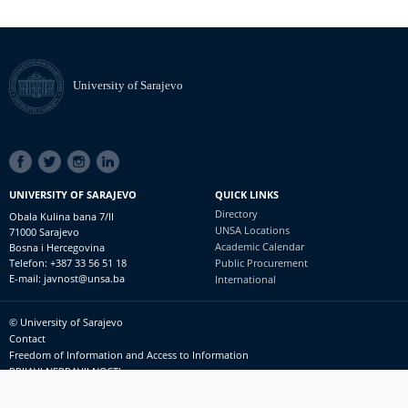
University of Sarajevo
SOCIAL
LINKS
UNIVERSITY OF SARAJEVO
QUICK LINKS
Directory
Obala Kulina bana 7/II
UNSA Locations
71000 Sarajevo
Academic Calendar
Bosna i Hercegovina
Telefon: +387 33 56 51 18
Public Procurement
E-mail: javnost@unsa.ba
International
© University of Sarajevo
Footer
Contact
meni
Freedom of Information and Access to Information
PRIJAVI NEPRAVILNOSTI
RSS
prijavikorupciju@unsa.ba