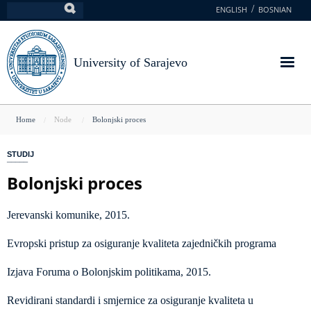
Skip
ENGLISH
BOSNIAN
Search
to
main
content
University of Sarajevo
You
Home
Node
Bolonjski proces
are
STUDIJ
here
Bolonjski proces
Jerevanski komunike, 2015.
Evropski pristup za osiguranje kvaliteta zajedničkih programa
Izjava Foruma o Bolonjskim politikama, 2015.
Revidirani standardi i smjernice za osiguranje kvaliteta u