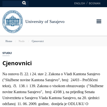
Skip
ENGLISH
BOSNIAN
Search
to
main
content
University of Sarajevo
You
Home
Node
Cjenovnici
are
STUDIJ
here
Cjenovnici
Na osnovu čl. 22. i 24. stav 2. Zakona o Vladi Kantona Sarajevo
("Službene novine Kantona Sarajevo", broj: 24/03 - Prečišćeni
tekst), čl. 138. i 139. Zakona o visokom obrazovanju ("Službene
novine Kantona Sarajevo", broj: 43/08 ), na prijedlog Senata
Univerziteta u Sarajevu Vlada Kantona Sarajevo, na 20. sjednici
održanoj 11. 06. 2009. godine, donijela je ODLUKU O