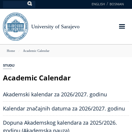
Skip
ENGLISH
BOSNIAN
Search
to
main
content
University of Sarajevo
You
Home
Academic Calendar
are
STUDIJ
here
Academic Calendar
Akademski kalendar za 2026/2027. godinu
Kalendar značajnih datuma za 2026/2027. godinu
Dopuna Akademskog kalendara za 2025/2026.
godinu (Akademska pauza)