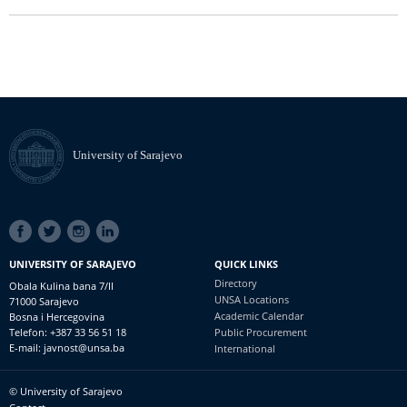
University of Sarajevo
SOCIAL
LINKS
UNIVERSITY OF SARAJEVO
QUICK LINKS
Directory
Obala Kulina bana 7/II
UNSA Locations
71000 Sarajevo
Academic Calendar
Bosna i Hercegovina
Telefon: +387 33 56 51 18
Public Procurement
E-mail: javnost@unsa.ba
International
© University of Sarajevo
Footer