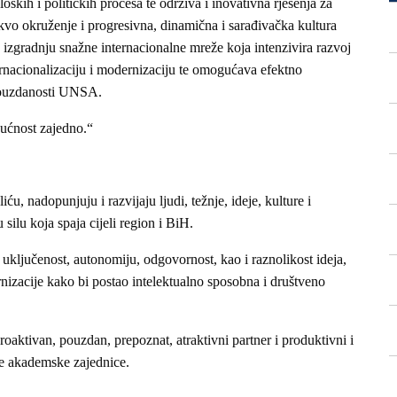
kih i političkih procesa te održiva i inovativna rješenja za
akvo okruženje i progresivna, dinamična i sarađivačka kultura
 izgradnju snažne internacionalne mreže koja intenzivira razvoj
ternacionalizaciju i modernizaciju te omogućava efektno
 pouzdanosti UNSA.
ućnost zajedno.“
u, nadopunjuju i razvijaju ljudi, težnje, ideje, kulture i
 silu koja spaja cijeli region i BiH.
ključenost, autonomiju, odgovornost, kao i raznolikost ideja,
rnizacije kako bi postao intelektualno sposobna i društveno
oaktivan, pouzdan, prepoznat, atraktivni partner i produktivni i
ne akademske zajednice.