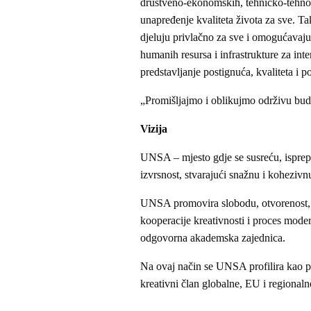
društveno-ekonomskih, tehničko-tehnološ
unapređenje kvaliteta života za sve. T
djeluju privlačno za sve i omogućavaju
humanih resursa i infrastrukture za in
predstavljanje postignuća, kvaliteta i
„Promišljajmo i oblikujmo održivu bud
Vizija
UNSA – mjesto gdje se susreću, ispreplić
izvrsnost, stvarajući snažnu i kohezivnu
UNSA promovira slobodu, otvorenost, u
kooperacije kreativnosti i proces mode
odgovorna akademska zajednica.
Na ovaj način se UNSA profilira kao pr
kreativni član globalne, EU i regional