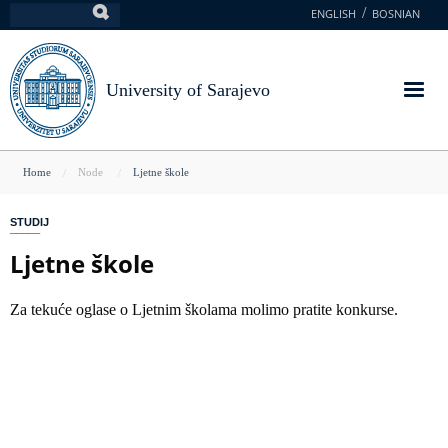
Skip
ENGLISH
BOSNIAN
Search
to
main
content
University of Sarajevo
You
Home
Node
Ljetne škole
are
STUDIJ
here
Ljetne škole
Za tekuće oglase o Ljetnim školama molimo pratite konkurse.