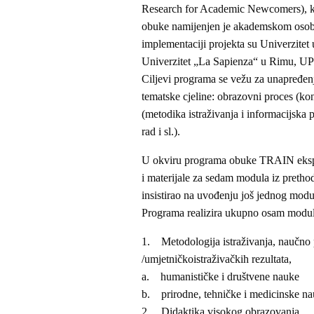
Research for Academic Newcomers), ko
obuke namijenjen je akademskom osoblju
implementaciji projekta su Univerzitet
Univerzitet „La Sapienza“ u Rimu, UP
Ciljevi programa se vežu za unapređenj
tematske cjeline: obrazovni proces (kon
(metodika istraživanja i informacijska 
rad i sl.).
U okviru programa obuke TRAIN ekspert
i materijale za sedam modula iz pretho
insistirao na uvođenju još jednog modul
Programa realizira ukupno osam modul
1. Metodologija istraživanja, naučno p
/umjetničkoistraživačkih rezultata,
a. humanističke i društvene nauke
b. prirodne, tehničke i medicinske n
2. Didaktika visokog obrazovanja