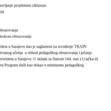
ravljanje projektnim ciklusom
nja
obrazovanju
visokom obrazovanju
iteta u Sarajevu dao je saglasnost na izvođenje TRAIN
votnog učenja u oblasti pedagoškog obrazovanja i jačanja
rziteta u Sarajevu. U skladu sa članom 164. stav (1) tačka d)
edeni Program služi kao dokaz o minimumu pedagoškog