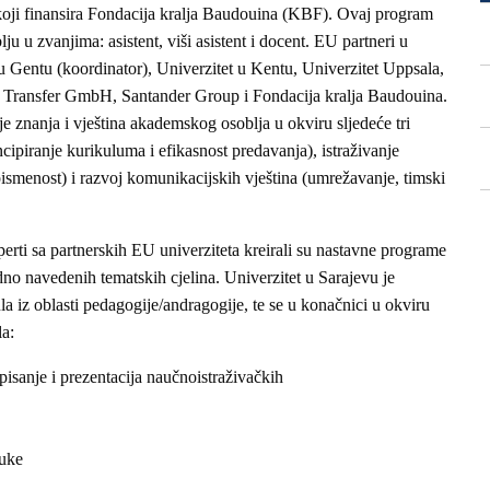
ji finansira Fondacija kralja Baudouina (KBF). Ovaj program
 u zvanjima: asistent, viši asistent i docent. EU partneri u
 u Gentu (koordinator), Univerzitet u Kentu, Univerzitet Uppsala,
 Transfer GmbH, Santander Group i Fondacija kralja Baudouina.
e znanja i vještina akademskog osoblja u okviru sljedeće tri
cipiranje kurikuluma i efikasnost predavanja), istraživanje
pismenost) i razvoj komunikacijskih vještina (umrežavanje, timski
i sa partnerskih EU univerziteta kreirali su nastavne programe
dno navedenih tematskih cjelina. Univerzitet u Sarajevu je
a iz oblasti pedagogije/andragogije, te se u konačnici u okviru
a:
isanje i prezentacija naučnoistraživačkih
auke