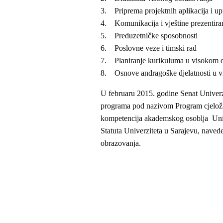
3. Priprema projektnih aplikacija i up
4. Komunikacija i vještine prezentira
5. Preduzetničke sposobnosti
6. Poslovne veze i timski rad
7. Planiranje kurikuluma u visokom 
8. Osnove andragoške djelatnosti u 
U februaru 2015. godine Senat Univerz
programa pod nazivom Program cjeloži
kompetencija akademskog osoblja Unive
Statuta Univerziteta u Sarajevu, nav
obrazovanja.