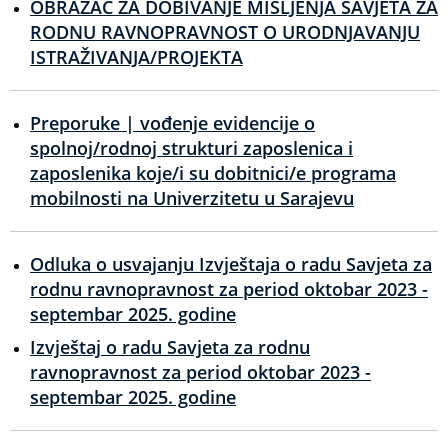
OBRAZAC ZA DOBIVANJE MIŠLJENJA SAVJETA ZA
RODNU RAVNOPRAVNOST O URODNJAVANJU
ISTRAŽIVANJA/PROJEKTA
Preporuke | vođenje evidencije o
spolnoj/rodnoj strukturi zaposlenica i
zaposlenika koje/i su dobitnici/e programa
mobilnosti na Univerzitetu u Sarajevu
Odluka o usvajanju Izvještaja o radu Savjeta za
rodnu ravnopravnost za period oktobar 2023 -
septembar 2025. godine
Izvještaj o radu Savjeta za rodnu
ravnopravnost za period oktobar 2023 -
septembar 2025. godine