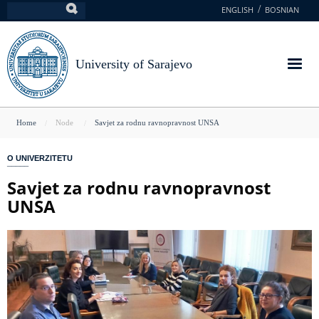
Skip
ENGLISH
BOSNIAN
Search
to
main
content
University of Sarajevo
You
Home
Node
Savjet za rodnu ravnopravnost UNSA
are
O UNIVERZITETU
here
Savjet za rodnu ravnopravnost
UNSA