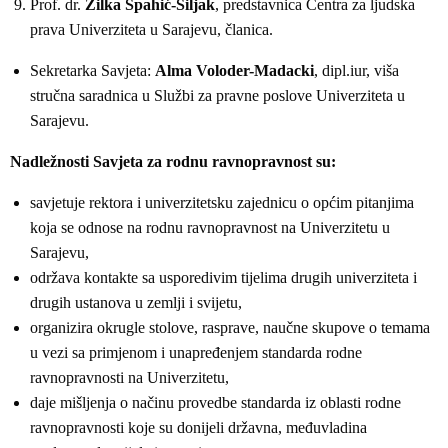
Prof. dr.
Zilka Spahić-Šiljak
, predstavnica Centra za ljudska
prava Univerziteta u Sarajevu, članica.
Sekretarka Savjeta:
Alma Voloder-Madacki
, dipl.iur, viša
stručna saradnica u Službi za pravne poslove Univerziteta u
Sarajevu.
Nadležnosti Savjeta za rodnu ravnopravnost su:
savjetuje rektora i univerzitetsku zajednicu o općim pitanjima
koja se odnose na rodnu ravnopravnost na Univerzitetu u
Sarajevu,
održava kontakte sa usporedivim tijelima drugih univerziteta i
drugih ustanova u zemlji i svijetu,
organizira okrugle stolove, rasprave, naučne skupove o temama
u vezi sa primjenom i unapređenjem standarda rodne
ravnopravnosti na Univerzitetu,
daje mišljenja o načinu provedbe standarda iz oblasti rodne
ravnopravnosti koje su donijeli državna, međuvladina