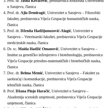
Prof. dr.
Jasna Kovačević
, predstavnica Rektorata Univerziteta
u Sarajevu, članica
Prof. dr.
Ajla Demiragić
, Univerzitet u Sarajevu – Filozofski
fakultet, predstavnica Vijeća Grupacije humanističkih nauka,
članica
Prof. dr.
Dženita Hadžijunuzović-Alagić
, Univerzitet u
Sarajevu – Veterinarski fakultet, predstavnica Vijeća Grupacije
medicinskih nauka, članica
Dr. sc.
Maida Hadžić Omanović
, Univerzitet u Sarajevu –
Institut za genetičko inženjerstvo i biotehnologiju, predstavnica
Vijeća Grupacije prirodno-matematičkih i biotehničkih nauka,
članica
Doc. dr.
Belma Memić
, Univerzitet u Sarajevu – Fakultet za
saobraćaj i komunikacije, predstavnica Vijeća Grupacije
tehničkih nauka, članica
Prof.
Džana Pinjo Haračić
, Univerzitet u Sarajevu –
Akademija scenskih umjetnosti, predstavnica Vijeća Grupacije
umjetnosti, članica