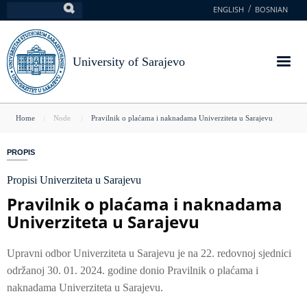
Skip
ENGLISH
BOSNIAN
Search
to
main
content
University of Sarajevo
You
Home
Node
Pravilnik o plaćama i naknadama Univerziteta u Sarajevu
are
PROPIS
here
Propisi Univerziteta u Sarajevu
Pravilnik o plaćama i naknadama
Univerziteta u Sarajevu
Upravni odbor Univerziteta u Sarajevu je na 22. redovnoj sjednici
održanoj 30. 01. 2024. godine donio Pravilnik o plaćama i
naknadama Univerziteta u Sarajevu.