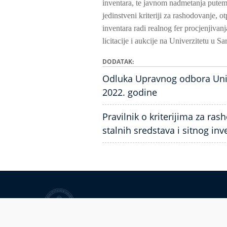
inventara, te javnom nadmetanja putem l
jedinstveni kriteriji za rashodovanje, o
inventara radi realnog fer procjenjivan
licitacije i aukcije na Univerzitetu u S
DODATAK
Odluka Upravnog odbora Unive
2022. godine
Pravilnik o kriterijima za ras
stalnih sredstava i sitnog inv
University of Sarajevo