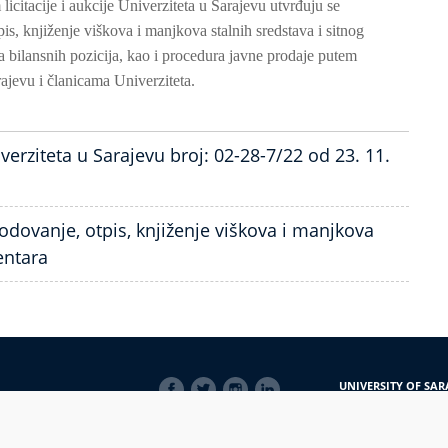
icitacije i aukcije Univerziteta u Sarajevu utvrđuju se
tpis, knjiženje viškova i manjkova stalnih sredstava i sitnog
ja bilansnih pozicija, kao i procedura javne prodaje putem
arajevu i članicama Univerziteta.
rziteta u Sarajevu broj: 02-28-7/22 od 23. 11.
hodovanje, otpis, knjiženje viškova i manjkova
entara
SOCIAL
UNIVERSITY OF SAR
LINKS
Obala Kulina bana 7/
71000 Sarajevo
Bosna i Hercegovina