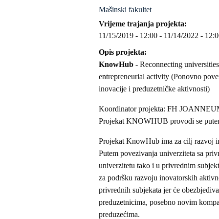
Mašinski fakultet
Vrijeme trajanja projekta
11/15/2019 - 12:00
-
11/14/2022 - 12:
Opis projekta
KnowHub
- Reconnecting universities
entrepreneurial activity (Ponovno pove
inovacije i preduzetničke aktivnosti)
Koordinator projekta: FH JOA
Projekat KNOWHUB provodi se putem M
Projekat KnowHub ima za cilj razvoj i
Putem povezivanja univerziteta sa privr
univerzitetu tako i u privrednim subjek
za podršku razvoju inovatorskih aktivno
privrednih subjekata jer će obezbjeđiva
preduzetnicima, posebno novim kompan
preduzećima.