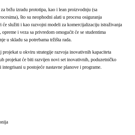
 za bržu izradu prototipa, kao i lean proizvodnju (sa
procesima), što su neophodni alati u procesu osiguranja
će služiti i kao razvojni modeli za komercijalizaciju istraživanja
a, opreme i veza sa privredom omogućit će se studentima
je u skladu sa potrebama tržišta rada.
 projekat u okviru strategije razvoja inovativnih kapaciteta
projekat će biti razvijen novi set inovativnih, poduzetničko
ti integrisani u postojeće nastavne planove i programe.
nija