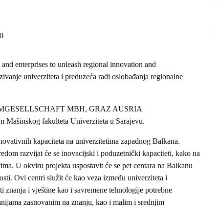
00
 and enterprises to unleash regional innovation and
zivanje univerziteta i preduzeća radi oslobađanja regionalne
NNEUMGESELLSCHAFT MBH, GRAZ AUSRIA
ašinskog fakulteta Univerziteta u Sarajevu.
novativnih kapaciteta na univerzitetima zapadnog Balkana.
edom razvijat će se inovacijski i poduzetnički kapaciteti, kako na
tima. U okviru projekta uspostavit će se pet centara na Balkanu
sti. Ovi centri služit će kao veza između univerziteta i
ti znanja i vještine kao i savremene tehnologije potrebne
ijama zasnovanim na znanju, kao i malim i srednjim