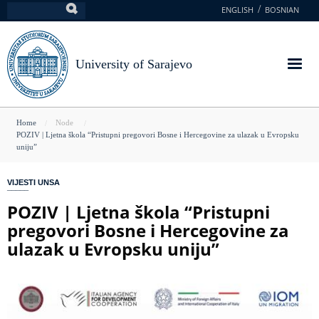
Skip
ENGLISH
BOSNIAN
Search
to
main
content
University of Sarajevo
You
Home
Node
POZIV | Ljetna škola “Pristupni pregovori Bosne i Hercegovine za ulazak u Evropsku
are
uniju”
here
VIJESTI UNSA
POZIV | Ljetna škola “Pristupni
pregovori Bosne i Hercegovine za
ulazak u Evropsku uniju”