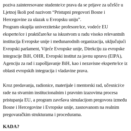
poziva zainteresovane studente/ce prava da se prijave za učešće u
Ljetnoj školi pod nazivom “Pristupni pregovori Bosne i
Hercegovine za ulazak u Evropsku uniju”.
Program okuplja univerzitetske profesore/ice, vodeće EU
eksperte/ice i praktičare/ke sa iskustvom u radu visoko relevantnih
institucija Evropske unije i međunarodnih organizacija, uključujući
Evropski parlament, Vijeće Evropske unije, Direkciju za evropske
integracije BiH, OHR, Evropski institut za javnu upravu (EIPA),
Agenciju za rad i zapošljavanje BiH, kao i nezavisne eksperte/ice iz
oblasti evropskih integracija i vladavine prava.
Kroz predavanja, radionice, materijale i mentorski rad, učesnici/ce
rade na stvarnim institucionalnim i pravnim izazovima procesa
pristupanja EU, a program završava simulacijom pregovora između
Bosne i Hercegovine i Evropske unije, zasnovanom na realnim
pregovaračkim strukturama i procedurama.
KADA?