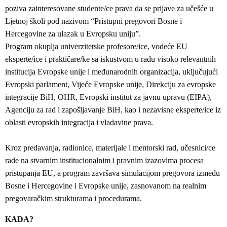
poziva zainteresovane studente/ce prava da se prijave za učešće u
Ljetnoj školi pod nazivom “Pristupni pregovori Bosne i
Hercegovine za ulazak u Evropsku uniju”.
Program okuplja univerzitetske profesore/ice, vodeće EU
eksperte/ice i praktičare/ke sa iskustvom u radu visoko relevantnih
institucija Evropske unije i međunarodnih organizacija, uključujući
Evropski parlament, Vijeće Evropske unije, Direkciju za evropske
integracije BiH, OHR, Evropski institut za javnu upravu (EIPA),
Agenciju za rad i zapošljavanje BiH, kao i nezavisne eksperte/ice iz
oblasti evropskih integracija i vladavine prava.
Kroz predavanja, radionice, materijale i mentorski rad, učesnici/ce
rade na stvarnim institucionalnim i pravnim izazovima procesa
pristupanja EU, a program završava simulacijom pregovora između
Bosne i Hercegovine i Evropske unije, zasnovanom na realnim
pregovaračkim strukturama i procedurama.
KADA?