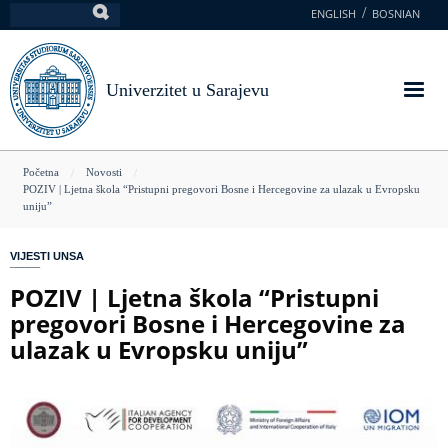
Skoči
ENGLISH
BOSNIAN
Pretraga
na
glavni
sadržaj
Univerzitet u Sarajevu
You
Početna
Novosti
POZIV | Ljetna škola “Pristupni pregovori Bosne i Hercegovine za ulazak u Evropsku
are
uniju”
here
VIJESTI UNSA
POZIV | Ljetna škola “Pristupni
pregovori Bosne i Hercegovine za
ulazak u Evropsku uniju”