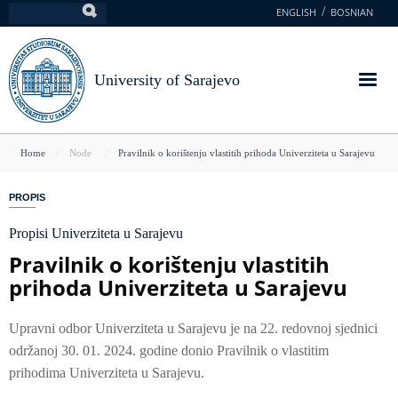
Skip
ENGLISH
BOSNIAN
Search
to
main
content
University of Sarajevo
You
Home
Node
Pravilnik o korištenju vlastitih prihoda Univerziteta u Sarajevu
are
PROPIS
here
Propisi Univerziteta u Sarajevu
Pravilnik o korištenju vlastitih
prihoda Univerziteta u Sarajevu
Upravni odbor Univerziteta u Sarajevu je na 22. redovnoj sjednici
održanoj 30. 01. 2024. godine donio Pravilnik o vlastitim
prihodima Univerziteta u Sarajevu.