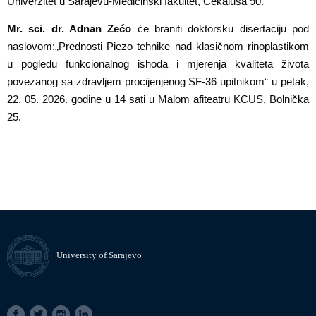
Univerzitet u Sarajevu-Medicinski fakultet, Čekaluša 90.
Mr. sci. dr. Adnan Zećo
će braniti doktorsku disertaciju pod
naslovom:
„Prednosti Piezo tehnike nad klasičnom rinoplastikom
u pogledu funkcionalnog ishoda i mjerenja kvaliteta života
povezanog sa zdravljem procijenjenog SF-36 upitnikom“
u
petak,
22. 05. 2026. godine u 14 sati u Malom afiteatru KCUS, Bolnička
25.
University of Sarajevo
SOCIAL