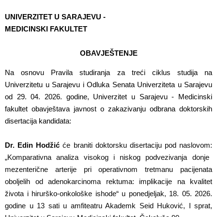
UNIVERZITET U SARAJEVU -
MEDICINSKI FAKULTET
OBAVJEŠTENJE
Na osnovu Pravila studiranja za treći ciklus studija na
Univerzitetu u Sarajevu i Odluka Senata Univerziteta u Sarajevu
od 29. 04. 2026. godine, Univerzitet u Sarajevu - Medicinski
fakultet obavještava javnost o z
akazivanju odbrana doktorskih
disertacija kandidata:
Dr. Edin Hodžić
će braniti doktorsku disertaciju pod naslovom:
„Komparativna analiza visokog i niskog podvezivanja donje
mezenterične arterije pri operativnom tretmanu pacijenata
oboljelih od adenokarcinoma rektuma: implikacije na kvalitet
života i hirurško-onkološke ishode“ u ponedjeljak, 18. 05. 2026.
godine u 13 sati u amfiteatru Akademk Seid Huković, I sprat,