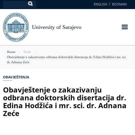
Skip
ENGLISH
BOSNIAN
Search
to
main
content
University of Sarajevo
You
Home
Node
Obavještenje o zakazivanju odbrana doktorskih disertacija dr. Edina Hodžića i mr. sci.
are
dr. Adnana Zeće
here
OBAVJEŠTENJA
Obavještenje o zakazivanju
odbrana doktorskih disertacija dr.
Edina Hodžića i mr. sci. dr. Adnana
Zeće