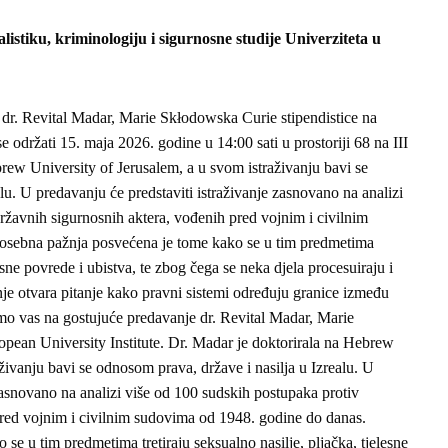
listiku, kriminologiju i sigurnosne studije Univerziteta u
dr. Revital Madar, Marie Skłodowska Curie stipendistice na
e održati 15. maja 2026. godine u 14:00 sati u prostoriji 68 na III
brew University of Jerusalem, a u svom istraživanju bavi se
lu. U predavanju će predstaviti istraživanje zasnovano na analizi
ržavnih sigurnosnih aktera, vođenih pred vojnim i civilnim
osebna pažnja posvećena je tome kako se u tim predmetima
lesne povrede i ubistva, te zbog čega se neka djela procesuiraju i
nje otvara pitanje kako pravni sistemi određuju granice između
mo vas na gostujuće predavanje dr. Revital Madar, Marie
pean University Institute. Dr. Madar je doktorirala na Hebrew
živanju bavi se odnosom prava, države i nasilja u Izrealu. U
zasnovano na analizi više od 100 sudskih postupaka protiv
pred vojnim i civilnim sudovima od 1948. godine do danas.
e u tim predmetima tretiraju seksualno nasilje, pljačka, tjelesne