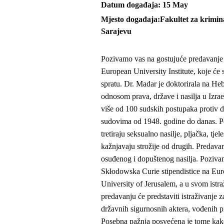
Datum događaja
15
May
Mjesto događaja
Fakultet za krimina
Sarajevu
Pozivamo vas na gostujuće predavanje 
European University Institute, koje će s
spratu. Dr. Madar je doktorirala na He
odnosom prava, države i nasilja u Izrae
više od 100 sudskih postupaka protiv d
sudovima od 1948. godine do danas. P
tretiraju seksualno nasilje, pljačka, tje
kažnjavaju strožije od drugih. Predava
osuđenog i dopuštenog nasilja. Poziva
Skłodowska Curie stipendistice na Euro
University of Jerusalem, a u svom istra
predavanju će predstaviti istraživanje 
državnih sigurnosnih aktera, vođenih 
Posebna pažnja posvećena je tome kako s