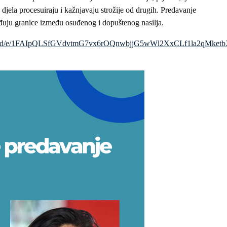
 djela procesuiraju i kažnjavaju strožije od drugih. Predavanje
eđuju granice između osuđenog i dopuštenog nasilja.
forms/d/e/1FAIpQLSfGVdvtmG7vx6rOQnwbjjG5wWl2XxCLf1la2qMket