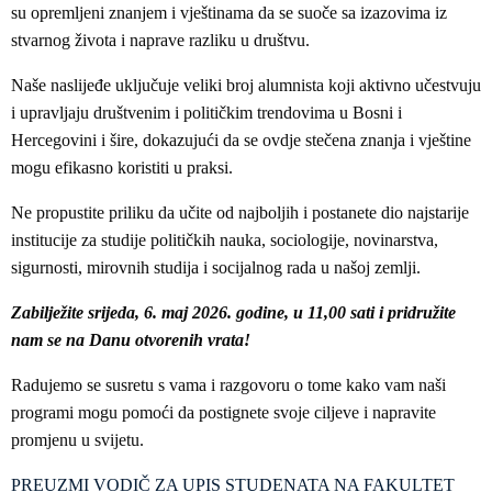
su opremljeni znanjem i vještinama da se suoče sa izazovima iz
stvarnog života i naprave razliku u društvu.
Naše naslijeđe uključuje veliki broj alumnista koji aktivno učestvuju
i upravljaju društvenim i političkim trendovima u Bosni i
Hercegovini i šire, dokazujući da se ovdje stečena znanja i vještine
mogu efikasno koristiti u praksi.
Ne propustite priliku da učite od najboljih i postanete dio najstarije
institucije za studije političkih nauka, sociologije, novinarstva,
sigurnosti, mirovnih studija i socijalnog rada u našoj zemlji.
Zabilježite srijeda, 6. maj 2026. godine, u 11,00 sati i pridružite
nam se na Danu otvorenih vrata!
Radujemo se susretu s vama i razgovoru o tome kako vam naši
programi mogu pomoći da postignete svoje ciljeve i napravite
promjenu u svijetu.
PREUZMI VODIČ ZA UPIS STUDENATA NA FAKULTET