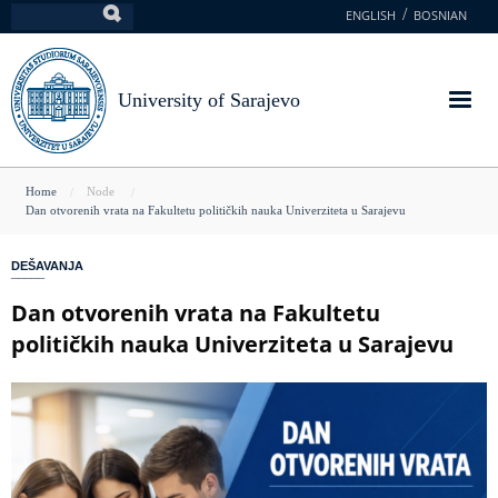
Skip
ENGLISH
BOSNIAN
Search
to
main
content
University of Sarajevo
You
Home
Node
Dan otvorenih vrata na Fakultetu političkih nauka Univerziteta u Sarajevu
are
here
DEŠAVANJA
Dan otvorenih vrata na Fakultetu
političkih nauka Univerziteta u Sarajevu