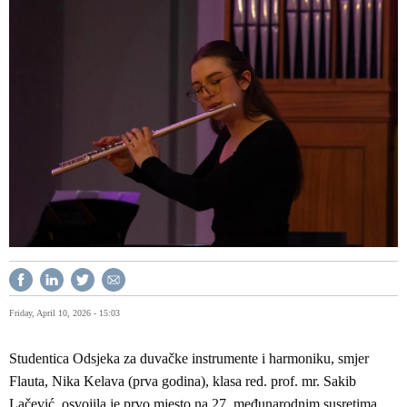
Friday, April 10, 2026 - 15:03
Studentica Odsjeka za duvačke instrumente i harmoniku, smjer
Flauta, Nika Kelava (prva godina), klasa red. prof. mr. Sakib
Lačević, osvojila je prvo mjesto na 27. međunarodnim susretima