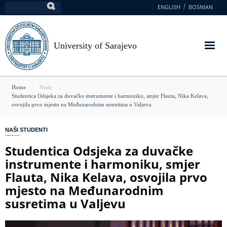
Skip
ENGLISH
BOSNIAN
Search
to
main
content
University of Sarajevo
You
Home
Node
Studentica Odsjeka za duvačke instrumente i harmoniku, smjer Flauta, Nika Kelava,
are
osvojila prvo mjesto na Međunarodnim susretima u Valjevu
here
NAŠI STUDENTI
Studentica Odsjeka za duvačke
instrumente i harmoniku, smjer
Flauta, Nika Kelava, osvojila prvo
mjesto na Međunarodnim
susretima u Valjevu