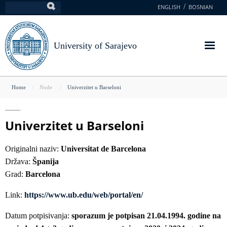
Skip
ENGLISH
BOSNIAN
Search
to
main
content
University of Sarajevo
You
Home
Node
Univerzitet u Barseloni
are
here
Univerzitet u Barseloni
Originalni naziv:
Universitat de Barcelona
Država:
Španija
Grad:
Barcelona
Link:
https://www.ub.edu/web/portal/en/
Datum potpisivanja:
sporazum je potpisan 21.04.1994. godine na