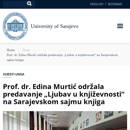
Skip
ENGLISH
BOSNIAN
Search
to
main
content
University of Sarajevo
You
Home
Node
Prof. dr. Edina Murtić održala predavanje „Ljubav u književnosti“ na Sarajevskom
are
sajmu knjiga
here
VIJESTI UNSA
Prof. dr. Edina Murtić održala
predavanje „Ljubav u književnosti“
na Sarajevskom sajmu knjiga