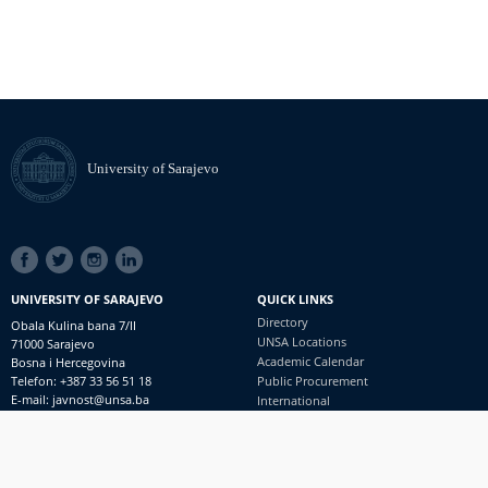
University of Sarajevo
SOCIAL
LINKS
UNIVERSITY OF SARAJEVO
QUICK LINKS
Directory
Obala Kulina bana 7/II
UNSA Locations
71000 Sarajevo
Academic Calendar
Bosna i Hercegovina
Telefon: +387 33 56 51 18
Public Procurement
E-mail: javnost@unsa.ba
International
© University of Sarajevo
Footer
Contact