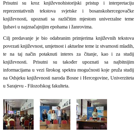
Prisutni su kroz književnohistorijski pristup i interpretaciju
reprezentativnih tekstova svjetske i bosanskohercegovačke
književnosti, upoznati sa različitim mjestom univerzalne teme
ljubavi u najznačajnijim epohama i žanrovima.
Cilj predavanje je bio odabranim primjerima književnih tekstova
povezati književnost, umjetnost i aktuelne teme iz stvarnosti mladih,
te na taj način potaknuti interes za čitanje, kao i za studij
književnosti. Prisutni su također upoznati sa najbitnijim
informacijama u vezi širokog spektra mogućnosti koje pruža studij
na Odsjeku književnosti naroda Bosne i Hercegovine, Univerziteta
u Sarajevu - Filozofskog fakulteta.