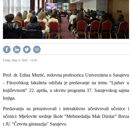
Friday, May 8, 2026 - 14:40
Prof. dr. Edina Murtić, redovna profesorica Univerziteta u Sarajevu
- Filozofskog fakulteta održala je predavanje na temu “Ljubav u
književnosti” 22. aprila, u okviru programa 37. Sarajevskog sajma
knjiga.
Predavanju su prisustvovali i interaktivno učestvovali učenice i
učenici: Mješovite srednje škole “Mehmedalija Mak Dizdar” Breza
i JU “Četvrta gimnazija” Sarajevo.