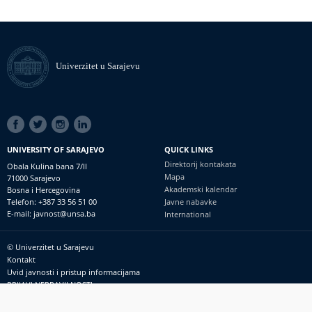
Univerzitet u Sarajevu
SOCIAL
LINKS
UNIVERSITY OF SARAJEVO
QUICK LINKS
Direktorij kontakata
Obala Kulina bana 7/II
Mapa
71000 Sarajevo
Akademski kalendar
Bosna i Hercegovina
Telefon: +387 33 56 51 00
Javne nabavke
E-mail: javnost@unsa.ba
International
© Univerzitet u Sarajevu
Footer
Kontakt
meni
Uvid javnosti i pristup informacijama
PRIJAVI NEPRAVILNOSTI
RSS
prijavikorupciju@unsa.ba