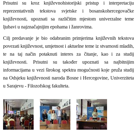
Prisutni su kroz književnohistorijski pristup i interpretaciju
reprezentativnih tekstova svjetske i bosanskohercegovačke
književnosti, upoznati sa različitim mjestom univerzalne teme
ljubavi u najznačajnijim epohama i žanrovima.
Cilj predavanje je bio odabranim primjerima književnih tekstova
povezati književnost, umjetnost i aktuelne teme iz stvarnosti mladih,
te na taj način potaknuti interes za čitanje, kao i za studij
književnosti. Prisutni su također upoznati sa najbitnijim
informacijama u vezi širokog spektra mogućnosti koje pruža studij
na Odsjeku književnosti naroda Bosne i Hercegovine, Univerziteta
u Sarajevu - Filozofskog fakulteta.