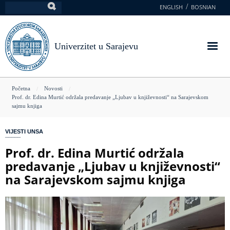
Skoči
ENGLISH
BOSNIAN
Pretraga
na
glavni
sadržaj
Univerzitet u Sarajevu
You
Početna
Novosti
Prof. dr. Edina Murtić održala predavanje „Ljubav u književnosti“ na Sarajevskom
are
sajmu knjiga
here
VIJESTI UNSA
Prof. dr. Edina Murtić održala
predavanje „Ljubav u književnosti“
na Sarajevskom sajmu knjiga