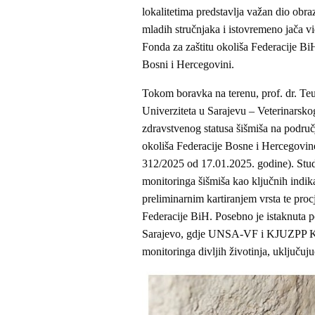
lokalitetima predstavlja važan dio obr
mladih stručnjaka i istovremeno jača 
Fonda za zaštitu okoliša Federacije BiH,
Bosni i Hercegovini.
Tokom boravka na terenu, prof. dr. Teuf
Univerziteta u Sarajevu – Veterinarskog
zdravstvenog statusa šišmiša na područj
okoliša Federacije Bosne i Hercegovine
312/2025 od 17.01.2025. godine). Stude
monitoringa šišmiša kao ključnih indika
preliminarnim kartiranjem vrsta te pro
Federacije BiH. Posebno je istaknuta 
Sarajevo, gdje UNSA-VF i KJUZPP KS v
monitoringa divljih životinja, uključuju