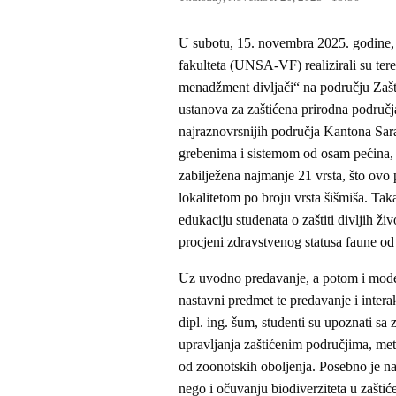
U subotu, 15. novembra 2025. godine, 
fakulteta (UNSA-VF) realizirali su ter
menadžment divljači“ na području Zašt
ustanova za zaštićena prirodna područ
najraznovrsnijih područja Kantona Sa
grebenima i sistemom od osam pećina, 
zabilježena najmanje 21 vrsta, što ovo
lokalitetom po broju vrsta šišmiša. Tak
edukaciju studenata o zaštiti divljih ži
procjeni zdravstvenog statusa faune od 
Uz uvodno predavanje, a potom i mode
nastavni predmet te predavanje i int
dipl. ing. šum, studenti su upoznati sa
upravljanja zaštićenim područjima, met
od zoonotskih oboljenja. Posebno je na
nego i očuvanju biodiverziteta u zašt