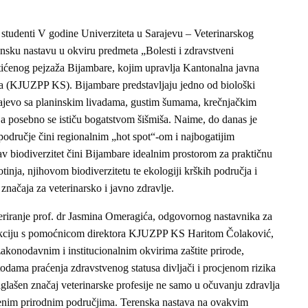
studenti V godine Univerziteta u Sarajevu – Veterinarskog
ensku nastavu u okviru predmeta „Bolesti i zdravstveni
ićenog pejzaža Bijambare, kojim upravlja Kantonalna javna
ja (KJUZPP KS). Bijambare predstavljaju jedno od biološki
rajevo sa planinskim livadama, gustim šumama, krečnjačkim
a posebno se ističu bogatstvom šišmiša. Naime, do danas je
 područje čini regionalnim „hot spot“-om i najbogatijim
av biodiverzitet čini Bijambare idealnim prostorom za praktičnu
votinja, njihovom biodiverzitetu te ekologiji krških područja i
značaja za veterinarsko i javno zdravlje.
riranje prof. dr Jasmina Omeragića, odgovornog nastavnika za
erakciju s pomoćnicom direktora KJUZPP KS Haritom Čolaković,
 zakonodavnim i institucionalnim okvirima zaštite prirode,
odama praćenja zdravstvenog statusa divljači i procjenom rizika
glašen značaj veterinarske profesije ne samo u očuvanju zdravlja
ićenim prirodnim područjima. Terenska nastava na ovakvim