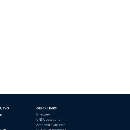
AJEVO
QUICK LINKS
Directory
II
UNSA Locations
Academic Calendar
1 18
Public Procurement