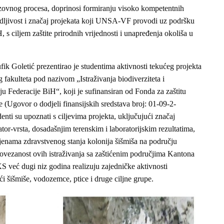
azovnog procesa, doprinosi formiranju visoko kompetentnih
vidljivost i značaj projekata koji UNSA-VF provodi uz podršku
 s ciljem zaštite prirodnih vrijednosti i unapređenja okoliša u
ik Goletić prezentirao je studentima aktivnosti tekućeg projekta
 fakulteta pod nazivom „Istraživanja biodiverziteta i
u Federacije BiH“, koji je sufinansiran od Fonda za zaštitu
 (Ugovor o dodjeli finansijskih sredstava broj: 01-09-2-
nti su upoznati s ciljevima projekta, uključujući značaj
tor-vrsta, dosadašnjim terenskim i laboratorijskim rezultatima,
cjenama zdravstvenog stanja kolonija šišmiša na području
povezanost ovih istraživanja sa zaštićenim područjima Kantona
eć dugi niz godina realizuju zajedničke aktivnosti
ći šišmiše, vodozemce, ptice i druge ciljne grupe.