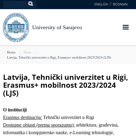
Skip
ENGLISH
BOSNIAN
Search
to
main
content
University of Sarajevo
You
Home
Node
Latvija, Tehnički univerzitet u Rigi, Erasmus+ mobilnost 2023/2024 (LJS)
are
here
Latvija, Tehnički univerzitet u Rigi,
Erasmus+ mobilnost 2023/2024
(LJS)
O instituciji
Erasmus destinacija:
Tehnički univerzitet u Rigi
Dostupne oblasti (prema sporazumu):
arhitektura, građevina,
informatika i kompjuterske nauke, e-Learning tehnologije,