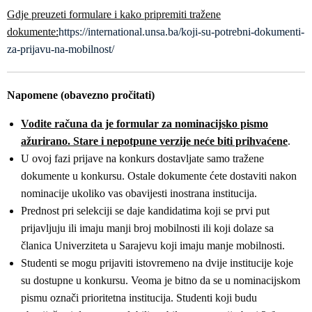
Gdje preuzeti formulare i kako pripremiti tražene
dokumente:
https://international.unsa.ba/koji-su-potrebni-dokumenti-
za-prijavu-na-mobilnost/
Napomene (obavezno pročitati)
Vodite računa da je formular za nominacijsko pismo
ažurirano. Stare i nepotpune verzije neće biti prihvaćene
.
U ovoj fazi prijave na konkurs dostavljate samo tražene
dokumente u konkursu. Ostale dokumente ćete dostaviti nakon
nominacije ukoliko vas obavijesti inostrana institucija.
Prednost pri selekciji se daje kandidatima koji se prvi put
prijavljuju ili imaju manji broj mobilnosti ili koji dolaze sa
članica Univerziteta u Sarajevu koji imaju manje mobilnosti.
Studenti se mogu prijaviti istovremeno na dvije institucije koje
su dostupne u konkursu. Veoma je bitno da se u nominacijskom
pismu označi prioritetna institucija. Studenti koji budu