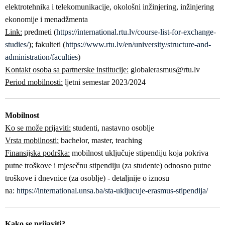
elektrotehnika i telekomunikacije, okološni inžinjering, inžinjering
ekonomije i menadžmenta
Link:
predmeti (
https://international.rtu.lv/course-list-for-exchange-
studies/
); fakulteti (
https://www.rtu.lv/en/university/structure-and-
administration/faculties
)
Kontakt osoba sa partnerske institucije:
globalerasmus@rtu.lv
Period mobilnosti:
ljetni semestar 2023/2024
Mobilnost
Ko se može prijaviti:
studenti, nastavno osoblje
Vrsta mobilnosti:
bachelor, master, teaching
Finansijska podrška:
mobilnost uključuje stipendiju koja pokriva
putne troškove i mjesečnu stipendiju (za studente) odnosno putne
troškove i dnevnice (za osoblje) - detaljnije o iznosu
na:
https://international.unsa.ba/sta-ukljucuje-erasmus-stipendija/
Kako se prijaviti?