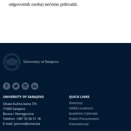
odgovornih osoba) nećemo prihvatiti.
University of Sarajevo
SOCIAL
LINKS
UNIVERSITY OF SARAJEVO
QUICK LINKS
Directory
Obala Kulina bana 7/II
UNSA Locations
71000 Sarajevo
Academic Calendar
Bosna i Hercegovina
Telefon: +387 33 56 51 18
Public Procurement
E-mail: javnost@unsa.ba
International