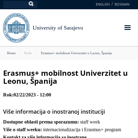
Skip
ENGLISH
BOSNIAN
Search
to
main
content
University of Sarajevo
You
Home
Node
Erasmus+ mobilnost Univerzitet u Leonu, Španija
are
here
Erasmus+ mobilnost Univerzitet u
Leonu, Španija
Rok
02/22/2023 - 12:00
Više informacija o inostranoj instituciji
Dostupne oblasti prema sporazumu:
staff week
Više o staff weeku:
internacionalizacija i Erasmus+ program
Kontakt za više informacija sa inostrane