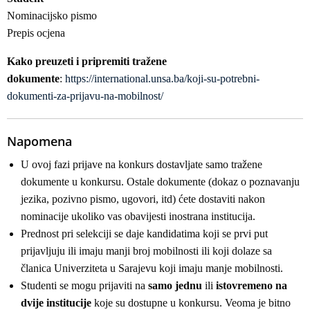
Nominacijsko pismo
Prepis ocjena
Kako preuzeti i pripremiti tražene
dokumente
:
https://international.unsa.ba/koji-su-potrebni-
dokumenti-za-prijavu-na-mobilnost/
Napomena
U ovoj fazi prijave na konkurs dostavljate samo tražene
dokumente u konkursu. Ostale dokumente (dokaz o poznavanju
jezika, pozivno pismo, ugovori, itd) ćete dostaviti nakon
nominacije ukoliko vas obavijesti inostrana institucija.
Prednost pri selekciji se daje kandidatima koji se prvi put
prijavljuju ili imaju manji broj mobilnosti ili koji dolaze sa
članica Univerziteta u Sarajevu koji imaju manje mobilnosti.
Studenti se mogu prijaviti na
samo jednu
ili
istovremeno na
dvije institucije
koje su dostupne u konkursu. Veoma je bitno