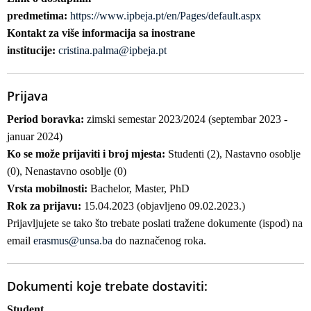
predmetima:
https://www.ipbeja.pt/en/Pages/default.aspx
Kontakt za više informacija sa inostrane
institucije:
cristina.palma@ipbeja.pt
Prijava
Period boravka:
zimski semestar 2023/2024 (septembar 2023 -
januar 2024)
Ko se može prijaviti i broj mjesta:
Studenti (2), Nastavno osoblje
(0), Nenastavno osoblje (0)
Vrsta mobilnosti:
Bachelor, Master, PhD
Rok za prijavu:
15.04.2023 (objavljeno 09.02.2023.)
Prijavljujete se tako što trebate poslati tražene dokumente (ispod) na
email
erasmus@unsa.ba
do naznačenog roka.
Dokumenti koje trebate dostaviti:
Student