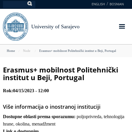
Skip
ENGLISH
BOSNIAN
Search
to
main
content
University of Sarajevo
You
Home
Node
Erasmus+ mobilnost Politehnički institut u Beji, Portugal
are
here
Erasmus+ mobilnost Politehnički
institut u Beji, Portugal
Rok
04/15/2023 - 12:00
Više informacija o inostranoj instituciji
Dostupne oblasti prema sporazumu:
poljoprivreda, tehnologija
hrane, okolina, menadžment
Link o dostupnim