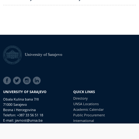
University of Sarajevo
SOCIAL
LINKS
UNIVERSITY OF SARAJEVO
QUICK LINKS
Directory
Obala Kulina bana 7/II
UNSA Locations
71000 Sarajevo
Academic Calendar
Bosna i Hercegovina
Telefon: +387 33 56 51 18
Public Procurement
E-mail: javnost@unsa.ba
International
© University of Sarajevo
Footer