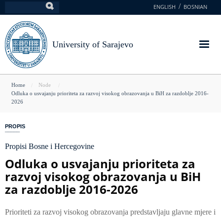
Skip
ENGLISH
BOSNIAN
Search
to
main
content
University of Sarajevo
You
Home
Node
Odluka o usvajanju prioriteta za razvoj visokog obrazovanja u BiH za razdoblje 2016-
are
2026
here
PROPIS
Propisi Bosne i Hercegovine
Odluka o usvajanju prioriteta za
razvoj visokog obrazovanja u BiH
za razdoblje 2016-2026
Prioriteti za razvoj visokog obrazovanja predstavljaju glavne mjere i