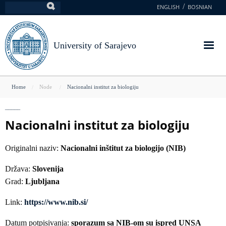
Skip
ENGLISH
BOSNIAN
Search
to
main
content
University of Sarajevo
You
Home
Node
Nacionalni institut za biologiju
are
here
Nacionalni institut za biologiju
Originalni naziv:
Nacionalni inštitut za biologijo (NIB)
Država:
Slovenija
Grad:
Ljubljana
Link:
https://www.nib.si/
Datum potpisivanja:
sporazum sa NIB-om su ispred UNSA