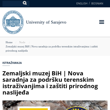
Skip
ENGLISH
BOSNIAN
Search
to
main
content
University of Sarajevo
You
Home
Node
Zemaljski muzej BiH | Nova saradnja za podršku terenskim istraživanjima i zaštiti
are
prirodnog naslijeđa
here
ISTRAŽIVANJA
Zemaljski muzej BiH | Nova
saradnja za podršku terenskim
istraživanjima i zaštiti prirodnog
naslijeđa