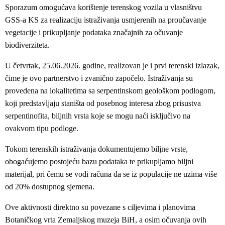
Sporazum omogućava korištenje terenskog vozila u vlasništvu
GSS-a KS za realizaciju istraživanja usmjerenih na proučavanje
vegetacije i prikupljanje podataka značajnih za očuvanje
biodiverziteta.
U četvrtak, 25.06.2026. godine, realizovan je i prvi terenski izlazak,
čime je ovo partnerstvo i zvanično započelo. Istraživanja su
provedena na lokalitetima sa serpentinskom geološkom podlogom,
koji predstavljaju staništa od posebnog interesa zbog prisustva
serpentinofita, biljnih vrsta koje se mogu naći isključivo na
ovakvom tipu podloge.
Tokom terenskih istraživanja dokumentujemo biljne vrste,
obogaćujemo postojeću bazu podataka te prikupljamo biljni
materijal, pri čemu se vodi računa da se iz populacije ne uzima više
od 20% dostupnog sjemena.
Ove aktivnosti direktno su povezane s ciljevima i planovima
Botaničkog vrta Zemaljskog muzeja BiH, a osim očuvanja ovih