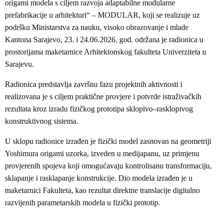
origami modela s ciljem razvoja adaptabilne modularne
prefabrikacije u arhitekturi“ – MODULAR, koji se realizuje uz
podršku Ministarstva za nauku, visoko obrazovanje i mlade
Kantona Sarajevo, 23. i 24.06.2026. god. održana je radionica u
prostorijama maketarnice Arhitektonskog fakulteta Univerziteta u
Sarajevu.
Radionica predstavlja završnu fazu projektnih aktivnosti i
realizovana je s ciljem praktične provjere i potvrde istraživačkih
rezultata kroz izradu fizičkog prototipa sklopivo–rasklopivog
konstruktivnog sistema.
U sklopu radionice izrađen je fizički model zasnovan na geometriji
Yoshimura origami uzorka, izveden u medijapanu, uz primjenu
provjerenih spojeva koji omogućavaju kontrolisanu transformaciju,
sklapanje i rasklapanje konstrukcije. Dio modela izrađen je u
maketarnici Fakulteta, kao rezultat direktne translacije digitalno
razvijenih parametarskih modela u fizički prototip.