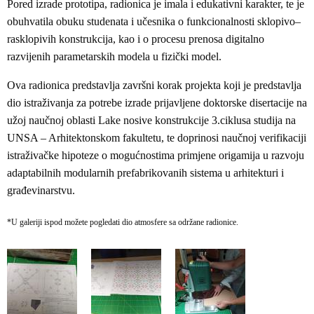
Pored izrade prototipa, radionica je imala i edukativni karakter, te je
obuhvatila obuku studenata i učesnika o funkcionalnosti sklopivo–
rasklopivih konstrukcija, kao i o procesu prenosa digitalno
razvijenih parametarskih modela u fizički model.
Ova radionica predstavlja završni korak projekta koji je predstavlja
dio istraživanja za potrebe izrade prijavljene doktorske disertacije na
užoj naučnoj oblasti Lake nosive konstrukcije 3.ciklusa studija na
UNSA – Arhitektonskom fakultetu, te doprinosi naučnoj verifikaciji
istraživačke hipoteze o mogućnostima primjene origamija u razvoju
adaptabilnih modularnih prefabrikovanih sistema u arhitekturi i
građevinarstvu.
*U galeriji ispod možete pogledati dio atmosfere sa održane radionice.