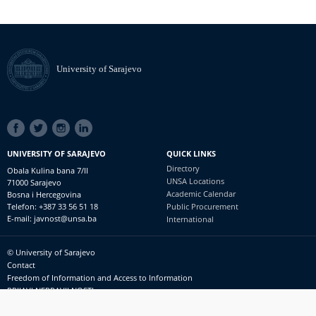
University of Sarajevo
SOCIAL
LINKS
UNIVERSITY OF SARAJEVO
QUICK LINKS
Directory
Obala Kulina bana 7/II
UNSA Locations
71000 Sarajevo
Academic Calendar
Bosna i Hercegovina
Telefon: +387 33 56 51 18
Public Procurement
E-mail: javnost@unsa.ba
International
© University of Sarajevo
Footer
Contact
meni
Freedom of Information and Access to Information
PRIJAVI NEPRAVILNOSTI
RSS
prijavikorupciju@unsa.ba