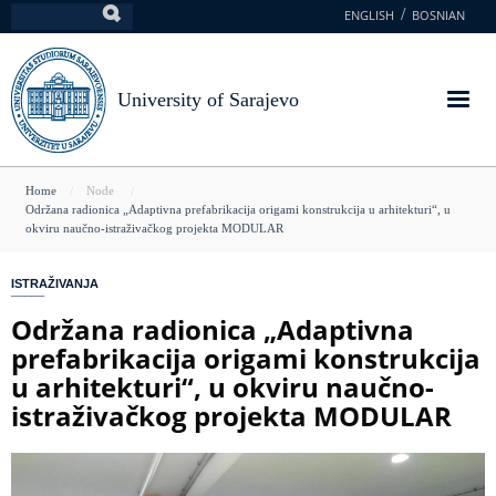
Skip
ENGLISH
BOSNIAN
Search
to
main
content
University of Sarajevo
You
Home
Node
Održana radionica „Adaptivna prefabrikacija origami konstrukcija u arhitekturi“, u
are
okviru naučno-istraživačkog projekta MODULAR
here
ISTRAŽIVANJA
Održana radionica „Adaptivna
prefabrikacija origami konstrukcija
u arhitekturi“, u okviru naučno-
istraživačkog projekta MODULAR