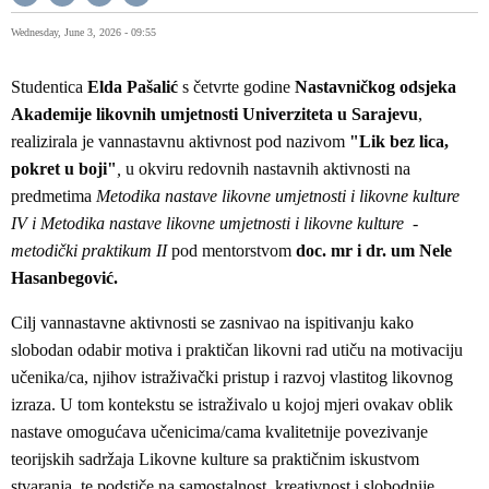
Wednesday, June 3, 2026 - 09:55
Studentica
Elda Pašalić
s četvrte godine
Nastavničkog odsjeka
Akademije likovnih umjetnosti Univerziteta u Sarajevu
,
realizirala je vannastavnu aktivnost pod nazivom
"Lik bez lica,
pokret u boji"
,
u okviru redovnih nastavnih aktivnosti na
predmetima
Metodika nastave likovne umjetnosti i likovne kulture
IV i
Metodika nastave likovne umjetnosti i likovne kulture -
metodički praktikum
II
pod mentorstvom
doc. mr i dr. um Nele
Hasanbegović.
Cilj vannastavne aktivnosti se zasnivao na ispitivanju kako
slobodan odabir motiva i praktičan likovni rad utiču na motivaciju
učenika/ca, njihov istraživački pristup i razvoj vlastitog likovnog
izraza. U tom kontekstu se istraživalo u kojoj mjeri ovakav oblik
nastave omogućava učenicima/cama kvalitetnije povezivanje
teorijskih sadržaja Likovne kulture sa praktičnim iskustvom
stvaranja, te podstiče na samostalnost, kreativnost i slobodnije