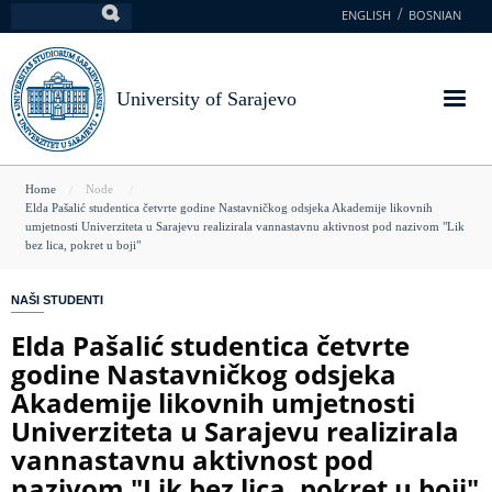
Skip
ENGLISH
BOSNIAN
Search
to
main
content
University of Sarajevo
You
Home
Node
Elda Pašalić studentica četvrte godine Nastavničkog odsjeka Akademije likovnih
are
umjetnosti Univerziteta u Sarajevu realizirala vannastavnu aktivnost pod nazivom "Lik
bez lica, pokret u boji"
here
NAŠI STUDENTI
Elda Pašalić studentica četvrte
godine Nastavničkog odsjeka
Akademije likovnih umjetnosti
Univerziteta u Sarajevu realizirala
vannastavnu aktivnost pod
nazivom "Lik bez lica, pokret u boji"