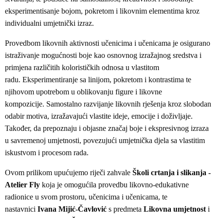
eksperimentisanje bojom, pokretom i likovnim elementima kroz
individualni umjetnički izraz.
Provedbom likovnih aktivnosti učenicima i učenicama je osigurano
istraživanje mogućnosti boje kao osnovnog izražajnog sredstva i
primjena različitih kolorističkih odnosa u vlastitom
radu. Eksperimentiranje sa linijom, pokretom i kontrastima te
njihovom upotrebom u oblikovanju figure i likovne
kompozicije. Samostalno razvijanje likovnih rješenja kroz slobodan
odabir motiva, izražavajući vlastite ideje, emocije i doživljaje.
Također, da prepoznaju i objasne značaj boje i ekspresivnog izraza
u savremenoj umjetnosti, povezujući umjetnička djela sa vlastitim
iskustvom i procesom rada.
Ovom prilikom upućujemo riječi zahvale
Školi crtanja i slikanja -
Atelier Fly
koja je omogućila provedbu likovno-edukativne
radionice u svom prostoru, učenicima i učenicama, te
nastavnici
Ivana Mijić-Čavlović
s predmeta
Likovna umjetnost
i