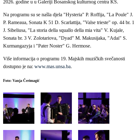
2026. godine u u Galeriji Bosanskog kulturnog centra KS.
Na programu su se našla djela "Hysteria" P. Roffija, "La Poule" J.
P. Rameaua, Sonata K 51 D. Scarlattija, "Valse trieste" op. 44 br. 1
J. Sibeliusa, "La storia della squallo della mia vita" V. Kujale,
Sonata br. 3 V. Zolotariova, "Dyad" M. Makusijaka, "Adai" S.
Kurmangazyja i "Pater Noster" G. Hermose.
Više informacija o programu 19. Majskih muzičkih svečanosti
dostupno je na:
www.mas.unsa.ba
.
Foto: Vanja Čerimagić