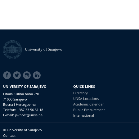
University of Sarajevo
SOCIAL
LINKS
UNIVERSITY OF SARAJEVO
QUICK LINKS
Directory
Obala Kulina bana 7/II
UNSA Locations
71000 Sarajevo
Academic Calendar
Bosna i Hercegovina
Telefon: +387 33 56 51 18
Public Procurement
E-mail: javnost@unsa.ba
International
© University of Sarajevo
Footer
Contact