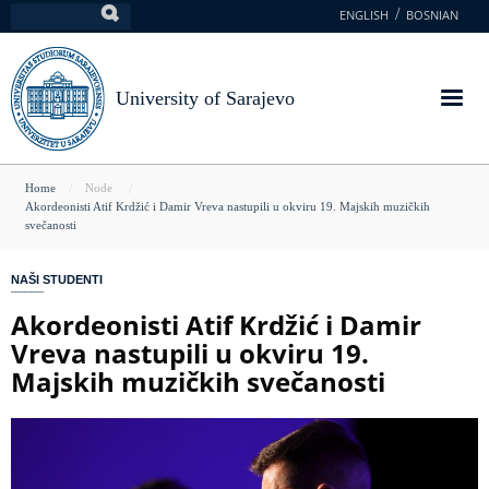
Skip
ENGLISH
BOSNIAN
Search
to
main
content
University of Sarajevo
You
Home
Node
Akordeonisti Atif Krdžić i Damir Vreva nastupili u okviru 19. Majskih muzičkih
are
svečanosti
here
NAŠI STUDENTI
Akordeonisti Atif Krdžić i Damir
Vreva nastupili u okviru 19.
Majskih muzičkih svečanosti